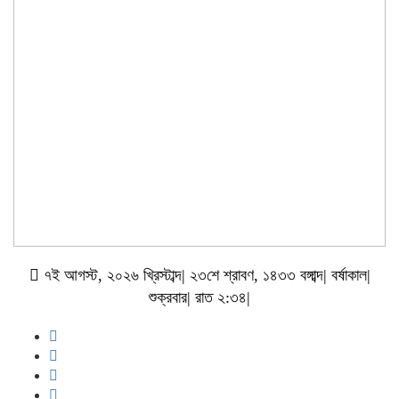
৭ই আগস্ট, ২০২৬ খ্রিস্টাব্দ| ২৩শে শ্রাবণ, ১৪৩৩ বঙ্গাব্দ| বর্ষাকাল|
শুক্রবার| রাত ২:৩৪|