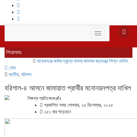
Toggle
navigation
শিরোনামঃ
বাকেরগঞ্জে জমির দ্বন্দ্বে হামলা-মামলার ষড়যন্ত্রে লিপ্ত ভাতিজার বিরুদ্ধে চ
হোম
জাতীয়
,
বরিশাল
বরিশাল-৪ আসনে জামায়াত প্রার্থীর মনোনয়নপত্র দাখিল
নিজস্ব প্রতিবেদক✍️
প্রকাশিত সময় সোমবার, ২৯ ডিসেম্বর, ২০২৫
২৫১ বার পড়েছেন