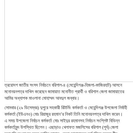
ত্রয়োদশ জাতীয় সংসদ নির্বাচনে বরিশাল-৪ (মেহেন্দিগঞ্জ-হিজলা-কাজিরহাট) আসনে
মনোনয়নপত্র দাখিল করেছেন জামায়াত মনোনীত প্রার্থী ও বরিশাল জেলা জামায়াতের
আমির অধ্যাপক মাওলানা মোহাম্মদ আবদুল জব্বার।
সোমবার (২৯ ডিসেম্বর) দুপুরে সহকারী রিটার্নিং কর্মকর্তা ও মেহেন্দিগঞ্জ উপজেলা নির্বাহী
কর্মকর্তা (ইউএনও) মোঃ রিয়াজুর রহমান’র নিকট তিনি মনোনয়নপত্র দাখিল করেন।
এ সময় উপজেলা নির্বাচন কর্মকর্তা মোঃ সাইদুর রহমানসহ নির্বাচন সংশ্লিষ্ট বিভিন্ন
কর্মকর্তাবৃন্দ উপস্থিত ছিলেন। এছাড়াও খেলাফত মজলিসের বরিশাল (পূর্ব) জেলা