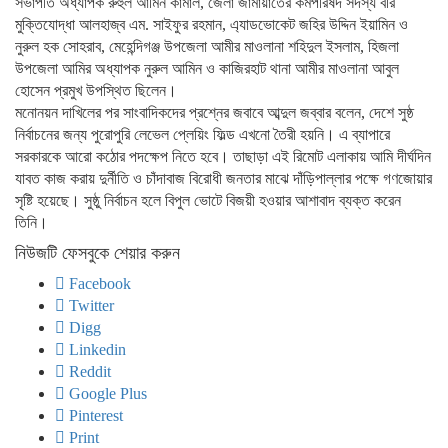
সভাপতি অধ্যাপক রুহুল আমিন কামাল, জেলা জামায়াতের কর্মপরিষদ সদস্য বীর
মুক্তিযোদ্ধা আলহাজ্ব এম. সাইফুর রহমান, এ্যাডভোকেট জহির উদ্দিন ইয়ামিন ও
নুরুল হক সোহরাব, মেহেন্দিগঞ্জ উপজেলা আমীর মাওলানা শহিদুল ইসলাম, হিজলা
উপজেলা আমির অধ্যাপক নুরুল আমিন ও কাজিরহাট থানা আমীর মাওলানা আবুল
হোসেন প্রমুখ উপস্থিত ছিলেন।
মনোনয়ন দাখিলের পর সাংবাদিকদের প্রশ্নের জবাবে আব্দুল জব্বার বলেন, দেশে সুষ্ঠ
নির্বাচনের জন্য পুরোপুরি লেভেল প্লেয়িং ফিল্ড এখনো তৈরী হয়নি। এ ব্যাপারে
সরকারকে আরো কঠোর পদক্ষেপ নিতে হবে। তাছাড়া এই রিমোট এলাকায় আমি দীর্ঘদিন
যাবত কাজ করায় দুর্নীতি ও চাঁদাবাজ বিরোধী জনতার মাঝে দাঁড়িপাল্লার পক্ষে গণজোয়ার
সৃষ্টি হয়েছে। সুষ্ঠু নির্বাচন হলে বিপুল ভোটে বিজয়ী হওয়ার আশাবাদ ব্যক্ত করেন
তিনি।
নিউজটি ফেসবুকে শেয়ার করুন
Facebook
Twitter
Digg
Linkedin
Reddit
Google Plus
Pinterest
Print