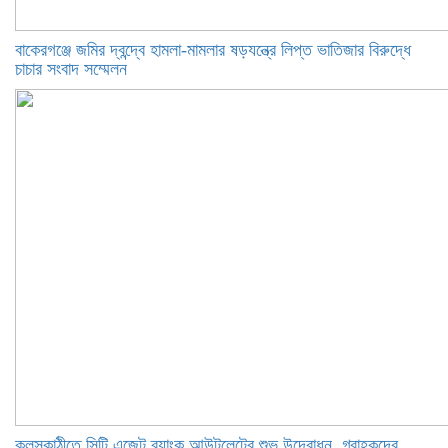
বাকেরগঞ্জে জমির দ্বন্দ্বে হামলা-মামলার ষড়যন্ত্রে লিপ্ত ভাতিজার বিরুদ্ধে
চাচার সংবাদ সম্মেলন
কলসকাঠীতে সিটি এজেন্ট ব্যাংক আউটলেটের শুভ উদ্বোধন, গ্রাহকদের