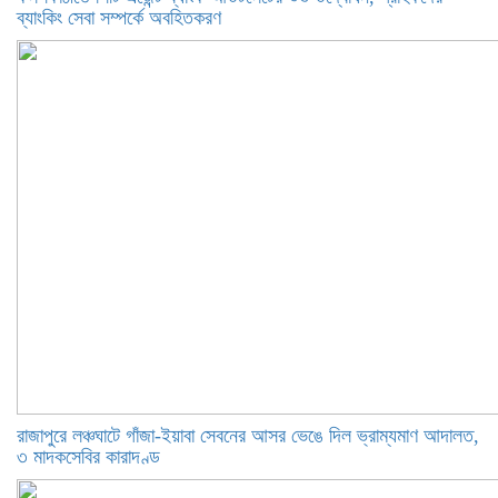
ব্যাংকিং সেবা সম্পর্কে অবহিতকরণ
রাজাপুরে লঞ্চঘাটে গাঁজা-ইয়াবা সেবনের আসর ভেঙে দিল ভ্রাম্যমাণ আদালত,
৩ মাদকসেবির কারাদণ্ড