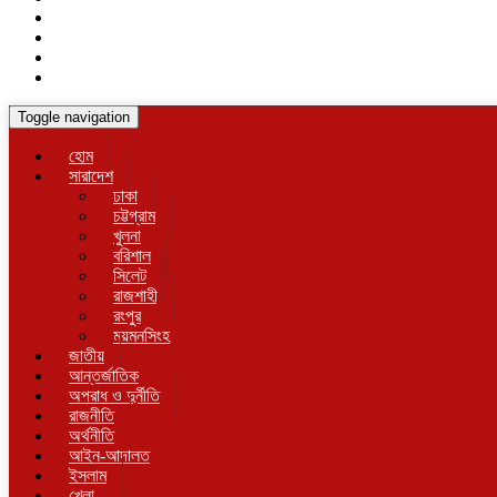
Toggle navigation
হোম
সারাদেশ
ঢাকা
চট্টগ্রাম
খুলনা
বরিশাল
সিলেট
রাজশাহী
রংপুর
ময়মনসিংহ
জাতীয়
আন্তর্জাতিক
অপরাধ ও দুর্নীতি
রাজনীতি
অর্থনীতি
আইন-আদালত
ইসলাম
খেলা