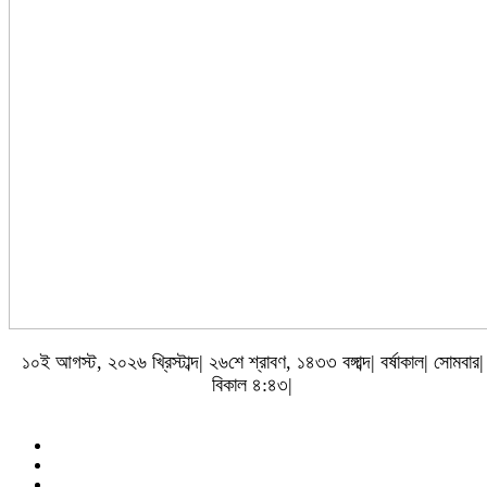
১০ই আগস্ট, ২০২৬ খ্রিস্টাব্দ| ২৬শে শ্রাবণ, ১৪৩৩ বঙ্গাব্দ| বর্ষাকাল| সোমবার|
বিকাল ৪:৪৩|