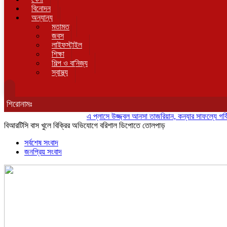
বিনোদন
অন্যান্য
মতামত
জবস
লাইফস্টাইল
শিক্ষা
শিল্প ও বানিজ্য
স্বাস্থ্য
শিরোনামঃ
এ প্লাসে উজ্জ্বল আনসা তাজরিয়ান, কন্যার সাফল্যে গর্বিত অ্য
বিআরটিসি বাস খুলে বিক্রির অভিযোগে বরিশাল ডিপোতে তোলপাড়
সর্বশেষ সংবাদ
জনপ্রিয় সংবাদ