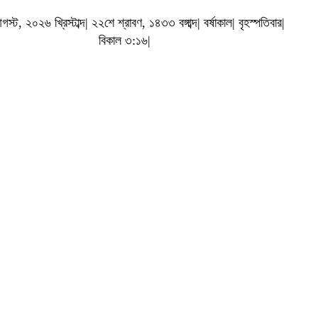
ট, ২০২৬ খ্রিস্টাব্দ| ২২শে শ্রাবণ, ১৪৩৩ বঙ্গাব্দ| বর্ষাকাল| বৃহস্পতিবার|
বিকাল ৩:১৬|