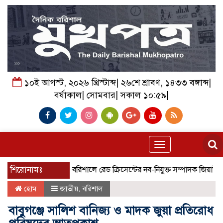
১০ই আগস্ট, ২০২৬ খ্রিস্টাব্দ| ২৬শে শ্রাবণ, ১৪৩৩ বঙ্গাব্দ|
বর্ষাকাল| সোমবার| সকাল ১০:৫৯|
Toggle
navigation
শিরোনামঃ
বরিশালে রেড ক্রিসেন্টের নব-নিযুক্ত সম্পাদক জিয়াউদ্দিন সি
হোম
জাতীয়
,
বরিশাল
বাবুগঞ্জে সালিশ বানিজ্য ও মাদক জুয়া প্রতিরোধ