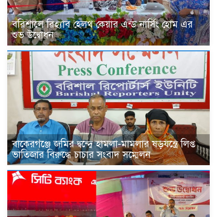
বরিশালে রিহ্যাব হেলথ কেয়ার এন্ড নার্সিং হোম এর
শুভ উদ্বোধন
বাকেরগঞ্জে জমির দ্বন্দ্বে হামলা-মামলার ষড়যন্ত্রে লিপ্ত
ভাতিজার বিরুদ্ধে চাচার সংবাদ সম্মেলন