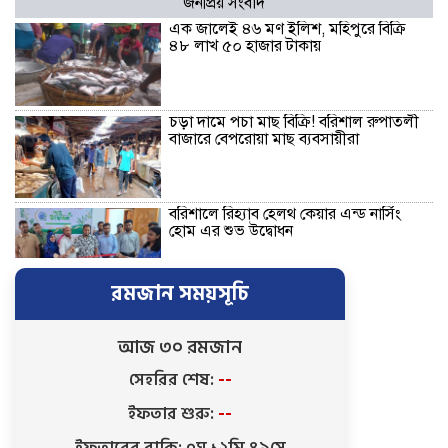
জনপ্রিয় সংবাদ
এক জালেই ৪৬ মণ ইলিশ, মহিপুরে বিক্রি
৪৮ লাখ ৫০ হাজার টাকায়
চড়া দামে পচা মাছ বিক্রি! বরিশাল রুপাতলী
বাজারে বেপরোয়া মাছ ব্যবসায়ীরা
বরিশালে রিহ্যাব হেলথ কেয়ার এন্ড নার্সিং
হোম এর শুভ উদ্বোধন
রমজান সময়সূচি
বাকেরগঞ্জে জমির দ্বন্দ্বে হামলা-মামলার
ষড়যন্ত্রে লিপ্ত ভাতিজার বিরুদ্ধে চাচার সংবাদ
সম্মেলন
আজ ৩০ রমজান
সেহরির শেষ:
--
কলসকাঠীতে সিটি এজেন্ট ব্যাংক
ইফতার শুরু:
--
আউটলেটের শুভ উদ্বোধন, গ্রাহকদের ব্যাংকিং
সেবা সম্পর্কে অবহিতকরণ