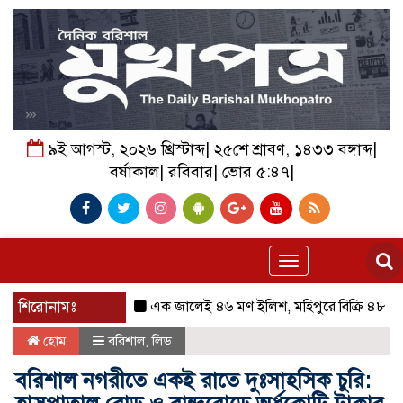
৯ই আগস্ট, ২০২৬ খ্রিস্টাব্দ| ২৫শে শ্রাবণ, ১৪৩৩ বঙ্গাব্দ|
বর্ষাকাল| রবিবার| ভোর ৫:৪৭|
Toggle
navigation
শিরোনামঃ
এক জালেই ৪৬ মণ ইলিশ, মহিপুরে বিক্রি ৪৮ লাখ ৫০ হ
হোম
বরিশাল
,
লিড
বরিশাল নগরীতে একই রাতে দুঃসাহসিক চুরি: