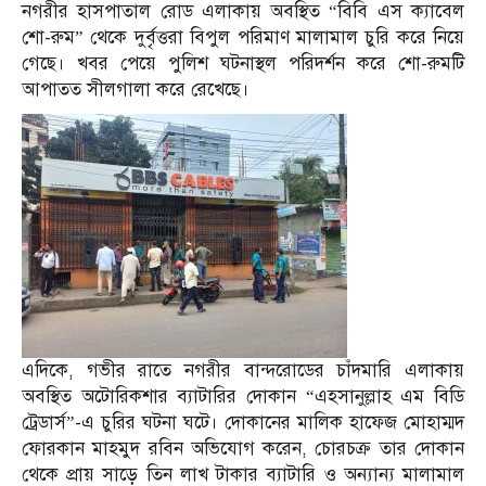
নগরীর হাসপাতাল রোড এলাকায় অবস্থিত “বিবি এস ক্যাবেল
শো-রুম” থেকে দুর্বৃত্তরা বিপুল পরিমাণ মালামাল চুরি করে নিয়ে
গেছে। খবর পেয়ে পুলিশ ঘটনাস্থল পরিদর্শন করে শো-রুমটি
আপাতত সীলগালা করে রেখেছে।
এদিকে, গভীর রাতে নগরীর বান্দরোডের চাঁদমারি এলাকায়
অবস্থিত অটোরিকশার ব্যাটারির দোকান “এহসানুল্লাহ এম বিডি
ট্রেডার্স”-এ চুরির ঘটনা ঘটে। দোকানের মালিক হাফেজ মোহাম্মদ
ফোরকান মাহমুদ রবিন অভিযোগ করেন, চোরচক্র তার দোকান
থেকে প্রায় সাড়ে তিন লাখ টাকার ব্যাটারি ও অন্যান্য মালামাল