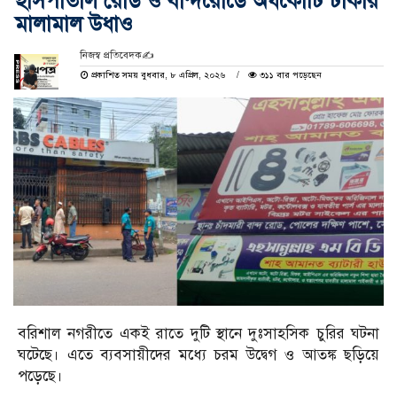
হাসপাতাল রোড ও বান্দরোডে অর্ধকোটি টাকার
মালামাল উধাও
নিজস্ব প্রতিবেদক✍️
প্রকাশিত সময় বুধবার, ৮ এপ্রিল, ২০২৬
৩১১ বার পড়েছেন
বরিশাল নগরীতে একই রাতে দুটি স্থানে দুঃসাহসিক চুরির ঘটনা
ঘটেছে। এতে ব্যবসায়ীদের মধ্যে চরম উদ্বেগ ও আতঙ্ক ছড়িয়ে
পড়েছে।