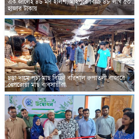
এক জালেই ৪৬ মণ ইলিশ, মহিপুরে বিক্রি ৪৮ লাখ ৫০
হাজার টাকায়
চড়া দামে পচা মাছ বিক্রি! বরিশাল রুপাতলী বাজারে
বেপরোয়া মাছ ব্যবসায়ীরা