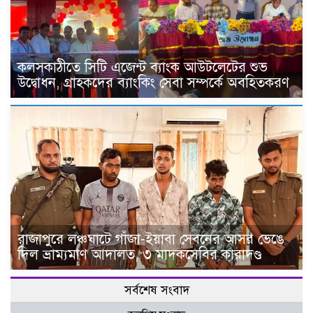
কলসকাঠীতে সিটি এজেন্ট ব্যাংক আউটলেটের শুভ
উদ্বোধন, গ্রাহকদের ব্যাংকিং সেবা সম্পর্কে অবহিতকরণ
রাজাপুরে লঞ্চঘাটে গাঁজা-ইয়াবা সেবনের আসর ভেঙে
দিল ভ্রাম্যমাণ আদালত, ৩ মাদকসেবির কারাদণ্ড
সর্বশেষ সংবাদ