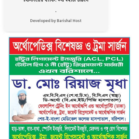
ইফতারের বাকি: ০ঘ ১২মি ৪৮সে
.
রাজাপুরে লঞ্চঘাটে গাঁজা-ইয়াবা সেবনের
আসর ভেঙে দিল ভ্রাম্যমাণ আদালত, ৩
Developed by Barishal Host
মাদকসেবির কারাদণ্ড
নিখোঁজ ভিকটিমের সন্ধান মেলেনি …
ট্রাইব্যুনালে প্রশ্নবিদ্ধ চার্জশিট দেয়ায়
পিবিআই’র তদন্তকারী কর্মকর্তাকে শোকজ সহ
সিআইডিকে তদন্তের নির্দেশ
নতুন নেতৃত্বে এগিয়ে যাওয়ার প্রত্যয়ে
বাকেরগঞ্জের বাখরকাঠি বি আই টি বালিকা
মাধ্যমিক বিদ্যালয়, এডহক কমিটির অভিষেকে
শিক্ষার মানোন্নয়নের অঙ্গীকার
বরিশালে গভীর রাতে বিশ্ববিদ্যালয়
শিক্ষার্থীদের তৎপরতায় অবৈধ বাল্কহেড এবং
লোড ড্রেজার জব্দ, ৪ জনের এক মাসের
কারাদণ্ড
ভয়াবহ বিস্ফোরণে কেঁপে উঠল বাকেরগঞ্জ:
আগুনে দগ্ধ নারী-শিশুসহ ৩, তুলাতলা নদীতে
ঝাঁপ দিয়ে প্রাণ বাঁচানোর চেষ্টা