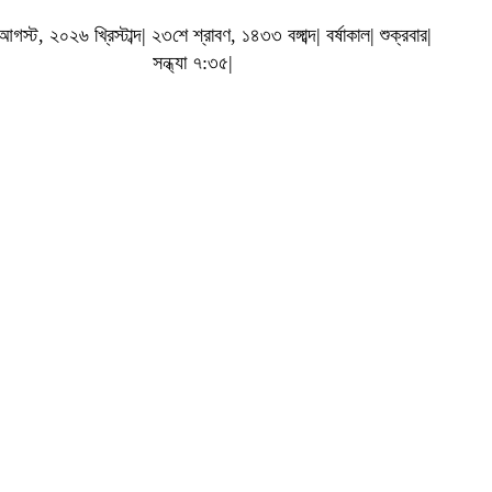
স্ট, ২০২৬ খ্রিস্টাব্দ| ২৩শে শ্রাবণ, ১৪৩৩ বঙ্গাব্দ| বর্ষাকাল| শুক্রবার|
সন্ধ্যা ৭:৩৫|