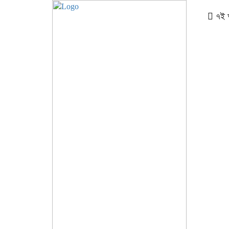
৭ই আগ