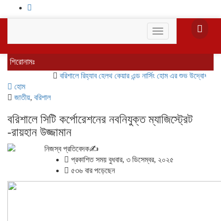
Toggle
navigation
শিরোনামঃ
বরিশালে রিহ্যাব হেলথ কেয়ার এন্ড নার্সিং হোম এর শুভ উদ্বোধন
বাকেরগঞ্
হোম
জাতীয়
,
বরিশাল
বরিশালে সিটি কর্পোরেশনের নবনিযুক্ত ম্যাজিস্ট্রেট
-রায়হান উজ্জামান
নিজস্ব প্রতিবেদক✍️
প্রকাশিত সময় বুধবার, ৩ ডিসেম্বর, ২০২৫
৫৩৬ বার পড়েছেন