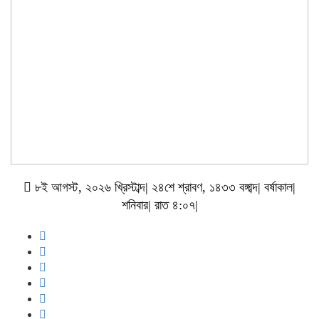
৮ই আগস্ট, ২০২৬ খ্রিস্টাব্দ| ২৪শে শ্রাবণ, ১৪৩৩ বঙ্গাব্দ| বর্ষাকাল|
শনিবার| রাত ৪:০৭|