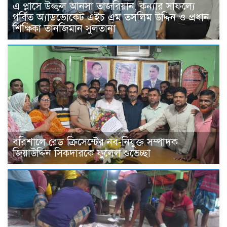
এ প্লাসে উজ্জ্বল আনসা তাজরিয়ান, কন্যার সাফল্যে
গর্বিত অ্যাডভোকেট এইচ এম তসলিম উদ্দিন ও প্রধান
শিক্ষিকা তানজিমান সুলতানা
বরিশালে রেড ক্রিসেন্টের নব-নিযুক্ত সম্পাদক
জিয়াউদ্দিন সিকদারকে ফুলেল শুভেচ্ছা