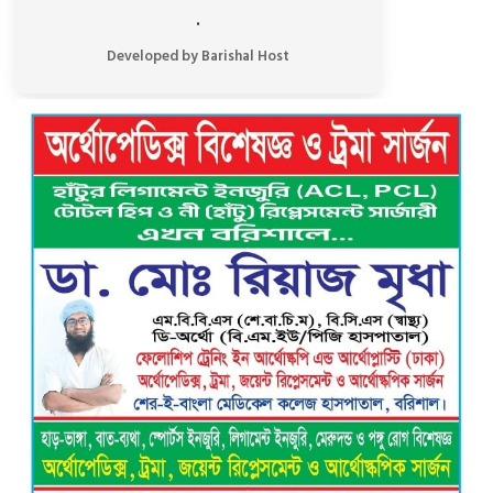
.
Developed by Barishal Host
চড়া দামে পচা মাছ বিক্রি! বরিশাল রুপাতলী
বাজারে বেপরোয়া মাছ ব্যবসায়ীরা
বরিশালে রিহ্যাব হেলথ কেয়ার এন্ড নার্সিং
হোম এর শুভ উদ্বোধন
বাকেরগঞ্জে জমির দ্বন্দ্বে হামলা-মামলার
ষড়যন্ত্রে লিপ্ত ভাতিজার বিরুদ্ধে চাচার সংবাদ
সম্মেলন
কলসকাঠীতে সিটি এজেন্ট ব্যাংক
আউটলেটের শুভ উদ্বোধন, গ্রাহকদের ব্যাংকিং
সেবা সম্পর্কে অবহিতকরণ
রাজাপুরে লঞ্চঘাটে গাঁজা-ইয়াবা সেবনের
আসর ভেঙে দিল ভ্রাম্যমাণ আদালত, ৩