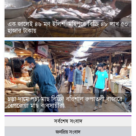
এক জালেই ৪৬ মণ ইলিশ, মহিপুরে বিক্রি ৪৮ লাখ ৫০
হাজার টাকায়
চড়া দামে পচা মাছ বিক্রি! বরিশাল রুপাতলী বাজারে
বেপরোয়া মাছ ব্যবসায়ীরা
সর্বশেষ সংবাদ
জনপ্রিয় সংবাদ