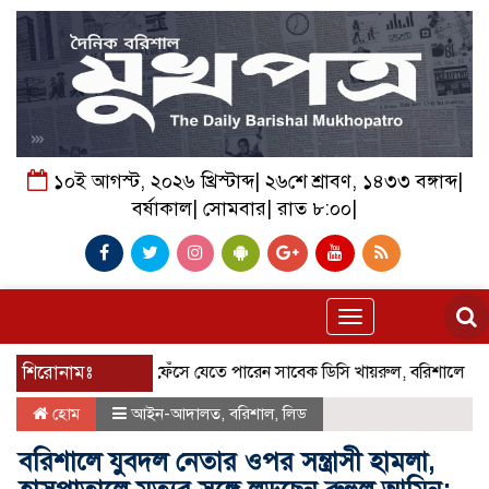
১০ই আগস্ট, ২০২৬ খ্রিস্টাব্দ| ২৬শে শ্রাবণ, ১৪৩৩ বঙ্গাব্দ|
বর্ষাকাল| সোমবার| রাত ৮:০০|
Toggle
navigation
শিরোনামঃ
ফেঁসে যেতে পারেন সাবেক ডিসি খায়রুল, বরিশালে মন্ত্রিপরিষদ
হোম
আইন-আদালত
,
বরিশাল
,
লিড
বরিশালে যুবদল নেতার ওপর সন্ত্রাসী হামলা,