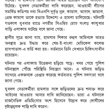
ঘটেছে। এ হামলায় তিনি গুরুতর আহত হয়েছেন বলে অভিযোগ
উঠেছে। যুবদল নেতাকর্মীরা দাবি করেছেন, আওয়ামী লীগের
সমর্থিত কতিপয় নব্য বিএনপি দুর্বৃত্ত নুরু, কামাল, আসাদ, জামাল,
গ্রেজ কামাল তাকে হত্যার উদ্দেশ্যে এ হামলা চালিয়েছে। ঘটনাটি
গতকাল বুধবার রাতে নগরীর সিএন্বিড রোড সংলগ্ন কালুখার
বাড়ি এলাকায় ঘটেছে বলে জানা গেছে।
স্থানীয় সূত্রে জানা যায়, হামলার শিকার রুহুল আমিনকে আহত
অবস্থায় দ্রুত উদ্ধার করে শের-ই-বাংলা মেডিকেল কলেজ
হাসপাতাল-এ ভর্তি করা হয়। বর্তমানে তিনি সেখানে চিকিৎসাধীন
রয়েছেন।
ঘটনার পর এলাকায় উত্তেজনা ছড়িয়ে পড়ে। খবর পেয়ে পুলিশ
ঘটনাস্থলে পৌঁছে পরিস্থিতি নিয়ন্ত্রণে আনে। এ ঘটনায় জড়িত
সন্দেহে একজনকে গ্রেপ্তার করেছে কর্তব্যরত পুলিশ সদস্যরা বলে
জানা গেছে।
যুবদল নেতাকর্মীরা হামলার সঙ্গে জড়িতদের দ্রুত শনাক্ত করে
আইনের আওতায় আনার দাবি জানিয়েছেন। তারা এ ঘটনাকে
রাজনৈতিক প্রতিহিংসার অংশ হিসেবে উল্লেখ করে দোষীদের
দৃষ্টান্তমূলক শাস্তি দাবি করেন।