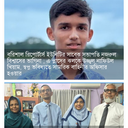
বরিশাল রিপোর্টার্স ইউনিটির সাবেক সভাপতি নজরুল
বিশ্বাসের ভাগিনা ; এ প্লাসের ঝলকে উজ্জ্বল নাফিউল
খিয়াম, স্বপ্ন ভবিষ্যতে সামরিক বাহিনীর অফিসার
হওয়ার