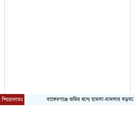
শিরোনামঃ
বাকেরগঞ্জে জমির দ্বন্দ্বে হামলা-মামলার ষড়যন্ত্রে লিপ
৬ই আগস্ট, ২০২৬ খ্রিস্টাব্দ| ২২শে শ্রাবণ, ১৪৩৩ বঙ্গাব্দ|
বর্ষাকাল| বৃহস্পতিবার| রাত ৯:৫১|