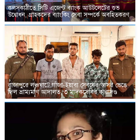
কলসকাঠীতে সিটি এজেন্ট ব্যাংক আউটলেটের শুভ
উদ্বোধন, গ্রাহকদের ব্যাংকিং সেবা সম্পর্কে অবহিতকরণ
রাজাপুরে লঞ্চঘাটে গাঁজা-ইয়াবা সেবনের আসর ভেঙে
দিল ভ্রাম্যমাণ আদালত, ৩ মাদকসেবির কারাদণ্ড