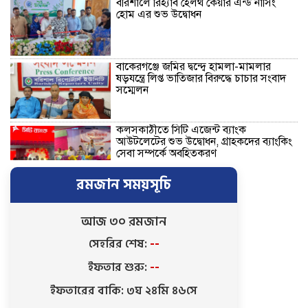
বরিশালে রিহ্যাব হেলথ কেয়ার এন্ড নার্সিং
হোম এর শুভ উদ্বোধন
বাকেরগঞ্জে জমির দ্বন্দ্বে হামলা-মামলার
ষড়যন্ত্রে লিপ্ত ভাতিজার বিরুদ্ধে চাচার সংবাদ
সম্মেলন
কলসকাঠীতে সিটি এজেন্ট ব্যাংক
আউটলেটের শুভ উদ্বোধন, গ্রাহকদের ব্যাংকিং
সেবা সম্পর্কে অবহিতকরণ
রমজান সময়সূচি
রাজাপুরে লঞ্চঘাটে গাঁজা-ইয়াবা সেবনের
আসর ভেঙে দিল ভ্রাম্যমাণ আদালত, ৩
মাদকসেবির কারাদণ্ড
আজ ৩০ রমজান
সেহরির শেষ:
--
নিখোঁজ ভিকটিমের সন্ধান মেলেনি …
ইফতার শুরু:
--
ট্রাইব্যুনালে প্রশ্নবিদ্ধ চার্জশিট দেয়ায়
পিবিআই’র তদন্তকারী কর্মকর্তাকে শোকজ সহ
ইফতারের বাকি: ৩ঘ ২৪মি ৪৫সে
সিআইডিকে তদন্তের নির্দেশ