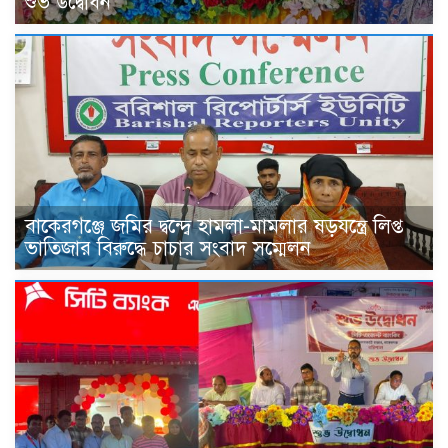
শুভ উদ্বোধন
বাকেরগঞ্জে জমির দ্বন্দ্বে হামলা-মামলার ষড়যন্ত্রে লিপ্ত
ভাতিজার বিরুদ্ধে চাচার সংবাদ সম্মেলন