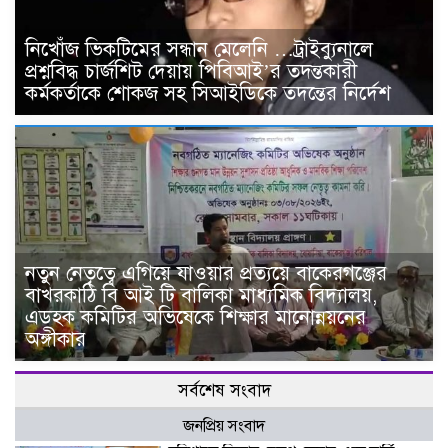
নিখোঁজ ভিকটিমের সন্ধান মেলেনি …ট্রাইব্যুনালে
প্রশ্নবিদ্ধ চার্জশিট দেয়ায় পিবিআই’র তদন্তকারী
কর্মকর্তাকে শোকজ সহ সিআইডিকে তদন্তের নির্দেশ
নতুন নেতৃত্বে এগিয়ে যাওয়ার প্রত্যয়ে বাকেরগঞ্জের
বাখরকাঠি বি আই টি বালিকা মাধ্যমিক বিদ্যালয়,
এডহক কমিটির অভিষেকে শিক্ষার মানোন্নয়নের
অঙ্গীকার
সর্বশেষ সংবাদ
জনপ্রিয় সংবাদ