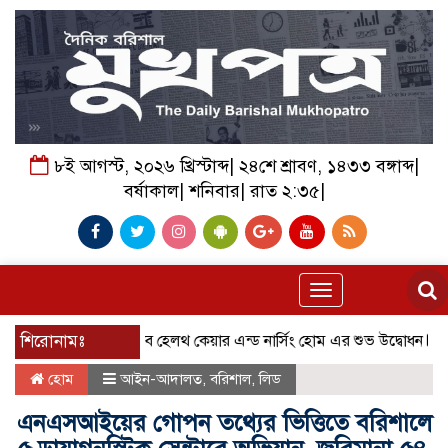
৮ই আগস্ট, ২০২৬ খ্রিস্টাব্দ| ২৪শে শ্রাবণ, ১৪৩৩ বঙ্গাব্দ|
বর্ষাকাল| শনিবার| রাত ২:৩৫|
Toggle
navigation
শিরোনামঃ
বরিশালে রিহ্যাব হেলথ কেয়ার এন্ড নার্সিং হোম এর শুভ উদ্বোধন
বাকেরগঞ
হোম
আইন-আদালত
,
বরিশাল
,
লিড
এনএসআইয়ের গোপন তথ্যের ভিত্তিতে বরিশালে