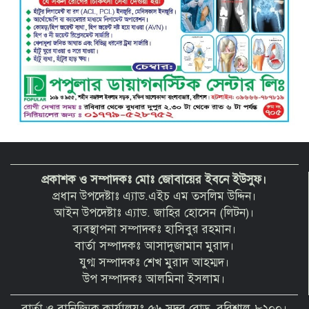
প্রকাশক ও সম্পাদকঃ মোঃ জোবায়ের ইবনে ইউসুফ।
প্রধান উপদেষ্টাঃ এ্যাড.এইচ এম তসলিম উদ্দিন।
আইন উপদেষ্টাঃ এ্যাড. জাহির হোসেন (লিটন)।
ব্যবস্থাপনা সম্পাদকঃ হাসিবুর রহমান।
বার্তা সম্পাদকঃ আসাদুজামান মুরাদ।
যুগ্ম সম্পাদকঃ শেখ মুরাদ আহম্মদ।
উপ সম্পাদকঃ আলমিনা ইসলাম।
বার্তা ও বানিজ্যিক কার্যালয়ঃ ৫৬ সদর রোড, বরিশাল-৮২০০।