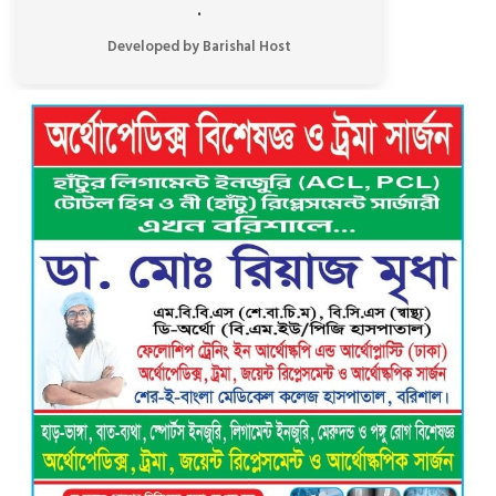
.
নতুন নেতৃত্বে এগিয়ে যাওয়ার প্রত্যয়ে
বাকেরগঞ্জের বাখরকাঠি বি আই টি বালিকা
Developed by Barishal Host
মাধ্যমিক বিদ্যালয়, এডহক কমিটির অভিষেকে
শিক্ষার মানোন্নয়নের অঙ্গীকার
বরিশালে গভীর রাতে বিশ্ববিদ্যালয়
শিক্ষার্থীদের তৎপরতায় অবৈধ বাল্কহেড এবং
লোড ড্রেজার জব্দ, ৪ জনের এক মাসের
কারাদণ্ড
ভয়াবহ বিস্ফোরণে কেঁপে উঠল বাকেরগঞ্জ:
আগুনে দগ্ধ নারী-শিশুসহ ৩, তুলাতলা নদীতে
ঝাঁপ দিয়ে প্রাণ বাঁচানোর চেষ্টা
গৌরনদী প্রেসক্লাবের সাধারণ সম্পাদকের
ওপর হামলা, জেলা সাংবাদিক ইউনিয়নের
নিন্দা
বরিশাল ক্লাবের সভাপতি নির্বাচিত হওয়ায়
এ্যাডঃ মুজিবুর রহমান সরোয়ার কে ফুলেল
শুভেচ্ছা”