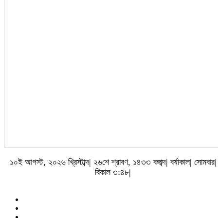
১০ই আগস্ট, ২০২৬ খ্রিস্টাব্দ| ২৬শে শ্রাবণ, ১৪৩৩ বঙ্গাব্দ| বর্ষাকাল| সোমবার|
বিকাল ৩:৪৮|