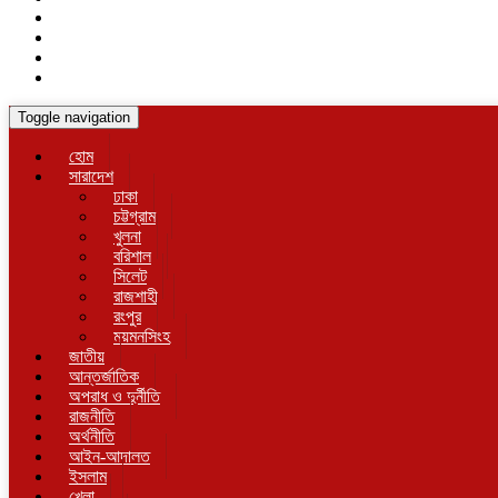
Toggle navigation
হোম
সারাদেশ
ঢাকা
চট্টগ্রাম
খুলনা
বরিশাল
সিলেট
রাজশাহী
রংপুর
ময়মনসিংহ
জাতীয়
আন্তর্জাতিক
অপরাধ ও দুর্নীতি
রাজনীতি
অর্থনীতি
আইন-আদালত
ইসলাম
খেলা