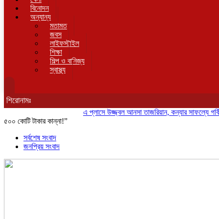
বিনোদন
অন্যান্য
মতামত
জবস
লাইফস্টাইল
শিক্ষা
শিল্প ও বানিজ্য
স্বাস্থ্য
শিরোনামঃ
এ প্লাসে উজ্জ্বল আনসা তাজরিয়ান, কন্যার সাফল্যে গর্বিত অ্য
৫০০ কোটি টাকার কান্না!”
সর্বশেষ সংবাদ
জনপ্রিয় সংবাদ