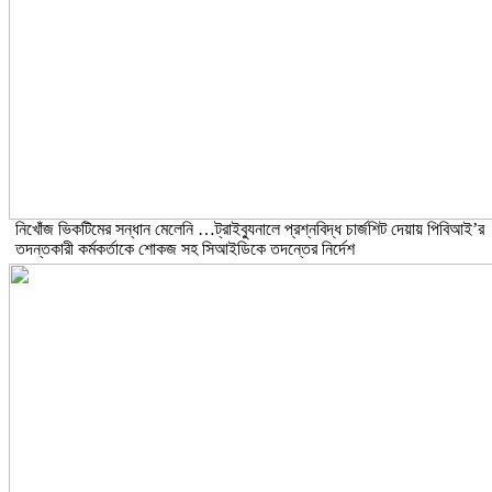
নিখোঁজ ভিকটিমের সন্ধান মেলেনি …ট্রাইব্যুনালে প্রশ্নবিদ্ধ চার্জশিট দেয়ায় পিবিআই’র
তদন্তকারী কর্মকর্তাকে শোকজ সহ সিআইডিকে তদন্তের নির্দেশ