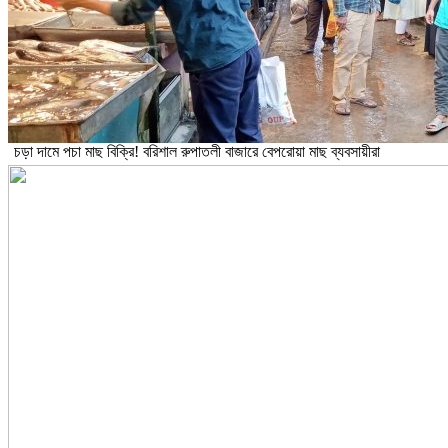
চড়া দামে পচা মাছ বিক্রি! বরিশাল রুপাতলী বাজারে বেপরোয়া মাছ ব্যবসায়ীরা