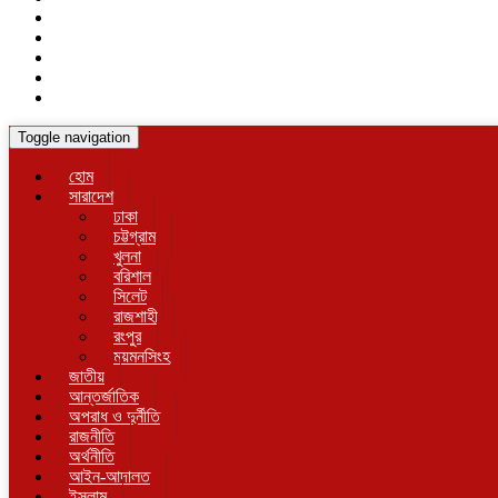
Toggle navigation
হোম
সারাদেশ
ঢাকা
চট্টগ্রাম
খুলনা
বরিশাল
সিলেট
রাজশাহী
রংপুর
ময়মনসিংহ
জাতীয়
আন্তর্জাতিক
অপরাধ ও দুর্নীতি
রাজনীতি
অর্থনীতি
আইন-আদালত
ইসলাম