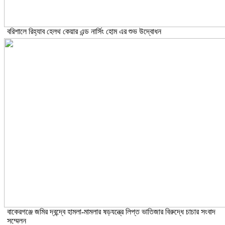
বরিশালে রিহ্যাব হেলথ কেয়ার এন্ড নার্সিং হোম এর শুভ উদ্বোধন
বাকেরগঞ্জে জমির দ্বন্দ্বে হামলা-মামলার ষড়যন্ত্রে লিপ্ত ভাতিজার বিরুদ্ধে চাচার সংবাদ
সম্মেলন