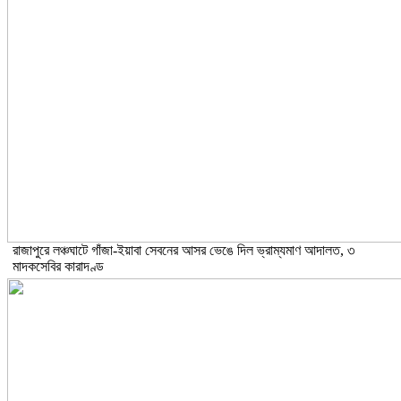
রাজাপুরে লঞ্চঘাটে গাঁজা-ইয়াবা সেবনের আসর ভেঙে দিল ভ্রাম্যমাণ আদালত, ৩
মাদকসেবির কারাদণ্ড