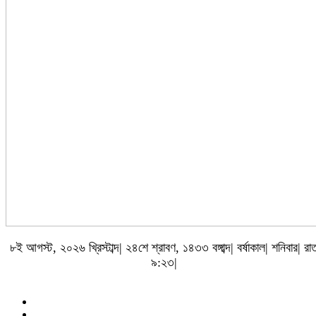
৮ই আগস্ট, ২০২৬ খ্রিস্টাব্দ| ২৪শে শ্রাবণ, ১৪৩৩ বঙ্গাব্দ| বর্ষাকাল| শনিবার| রা
৯:২৩|