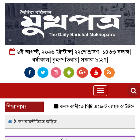
৬ই আগস্ট, ২০২৬ খ্রিস্টাব্দ| ২২শে শ্রাবণ, ১৪৩৩ বঙ্গাব্দ|
বর্ষাকাল| বৃহস্পতিবার| সকাল ৯:২৭|
Toggle
navigation
শিরোনামঃ
কলসকাঠীতে সিটি এজেন্ট ব্যাংক আউটলেটের শুভ
অপরাজনীতিতে জড়িত