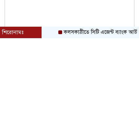
নতুন নেতৃত্বে এগিয়ে যাওয়ার প্রত্যয়ে
বাকেরগঞ্জের বাখরকাঠি বি আই টি বালিকা
মাধ্যমিক বিদ্যালয়, এডহক কমিটির অভিষেকে
শিক্ষার মানোন্নয়নের অঙ্গীকার
শিরোনামঃ
কলসকাঠীতে সিটি এজেন্ট ব্যাংক আউটলেট