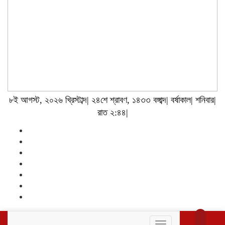
৮ই আগস্ট, ২০২৬ খ্রিস্টাব্দ| ২৪শে শ্রাবণ, ১৪৩৩ বঙ্গাব্দ| বর্ষাকাল| শনিবার|
রাত ২:৪৪|