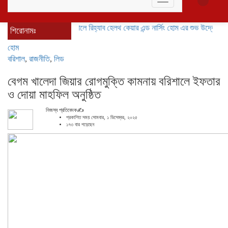
Toggle
navigation
বরিশালে রিহ্যাব হেলথ কেয়ার এন্ড নার্সিং হোম এর শুভ উদ্বোধন
বাকেরগঞ্জ
শিরোনামঃ
হোম
বরিশাল
,
রাজনীতি
,
লিড
বেগম খালেদা জিয়ার রোগমুক্তি কামনায় বরিশালে ইফতার
ও দোয়া মাহফিল অনুষ্ঠিত
নিজস্ব প্রতিবেদক✍️
প্রকাশিত সময় সোমবার, ১ ডিসেম্বর, ২০২৫
১৭৩ বার পড়েছেন