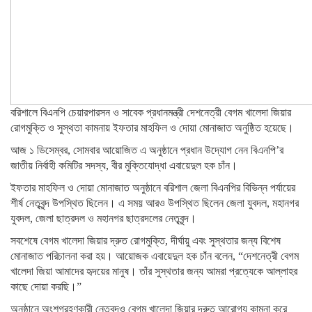
বরিশালে বিএনপি চেয়ারপারসন ও সাবেক প্রধানমন্ত্রী দেশনেত্রী বেগম খালেদা জিয়ার
রোগমুক্তি ও সুস্থতা কামনায় ইফতার মাহফিল ও দোয়া মোনাজাত অনুষ্ঠিত হয়েছে।
আজ ১ ডিসেম্বর, সোমবার আয়োজিত এ অনুষ্ঠানে প্রধান উদ্যোগ নেন বিএনপি’র
জাতীয় নির্বাহী কমিটির সদস্য, বীর মুক্তিযোদ্ধা এবায়েদুল হক চাঁন।
ইফতার মাহফিল ও দোয়া মোনাজাত অনুষ্ঠানে বরিশাল জেলা বিএনপির বিভিন্ন পর্যায়ের
শীর্ষ নেতৃবৃন্দ উপস্থিত ছিলেন। এ সময় আরও উপস্থিত ছিলেন জেলা যুবদল, মহানগর
যুবদল, জেলা ছাত্রদল ও মহানগর ছাত্রদলের নেতৃবৃন্দ।
সবশেষে বেগম খালেদা জিয়ার দ্রুত রোগমুক্তি, দীর্ঘায়ু এবং সুস্থতার জন্য বিশেষ
মোনাজাত পরিচালনা করা হয়। আয়োজক এবায়েদুল হক চাঁন বলেন, “দেশনেত্রী বেগম
খালেদা জিয়া আমাদের হৃদয়ের মানুষ। তাঁর সুস্থতার জন্য আমরা প্রত্যেকে আল্লাহর
কাছে দোয়া করছি।”
অনুষ্ঠানে অংশগ্রহণকারী নেতৃবৃন্দও বেগম খালেদা জিয়ার দ্রুত আরোগ্য কামনা করে