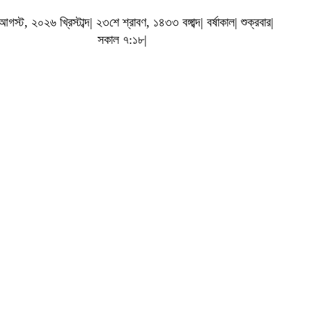
স্ট, ২০২৬ খ্রিস্টাব্দ| ২৩শে শ্রাবণ, ১৪৩৩ বঙ্গাব্দ| বর্ষাকাল| শুক্রবার|
সকাল ৭:১৮|