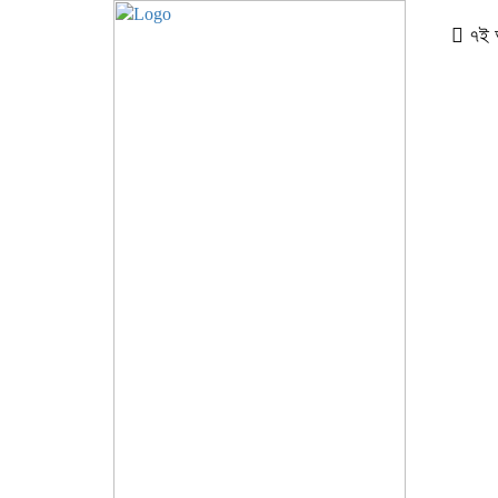
৭ই আগ