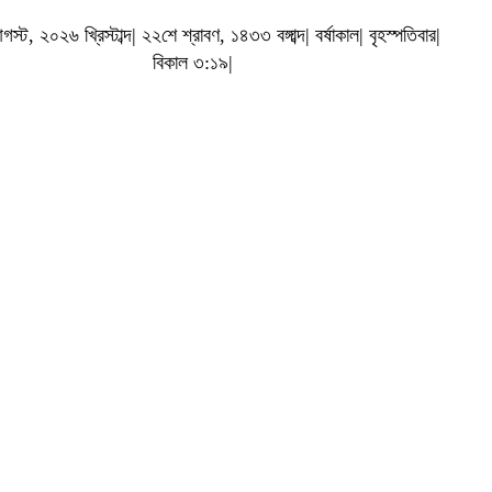
ট, ২০২৬ খ্রিস্টাব্দ| ২২শে শ্রাবণ, ১৪৩৩ বঙ্গাব্দ| বর্ষাকাল| বৃহস্পতিবার|
বিকাল ৩:১৯|