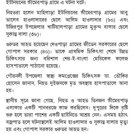
ইউনিয়নের ভীমেরপাড় গ্রামে এ ঘটনা ঘটে।
নিহতরা হলেন মাহিলাড়া ইউনিয়নের ভীমেরপাড় গ্রামের আবু
তালেব হাওলাদারের ছেলে আলিম হাওলাদার (৬০) এবং
উজিরপুর উপজেলার খাটিয়ালপাড়া গ্রামের মুকুন্দ বালার ছেলে
সুকান্ত বালা (৩৮)।
গুরুতর আহত হয়েছেন দেওপাড়া গ্রামের জীতেন সরকারের ছেলে
গোপাল সরকার (৪০)। তাকে প্রাথমিক চিকিৎসা শেষে উন্নত
চিকিৎসার জন্য বরিশাল শের-ই-বাংলা মেডিকেল কলেজ
হাসপাতালে পাঠানো হয়েছে।
গৌরনদী উপজেলা স্বাস্থ্য কমপ্লেক্সের চিকিৎসক ডা. তৌকির
হোসেন জানান, নিহত দুইজনকে মৃত অবস্থায় হাসপাতালে আনা
হয়।
স্থানীয় সূত্রে জানা গেছে, নিহত ও আহত তিনজন ভীমেরপাড়
এলাকার একটি পানবরজে কাজ করছিলেন। দুপুরের দিকে বৃষ্টি
শুরু হলে তারা পাশের একটি ছাউনিতে আশ্রয় নেন। এসময় হঠাৎ
বজ্রপাত হলে ঘটনাস্থলেই আলিম হাওলাদার ও সুকান্ত বালার মৃত্যু
হয় এবং গোপাল সরকার গুরুতর আহত হন।