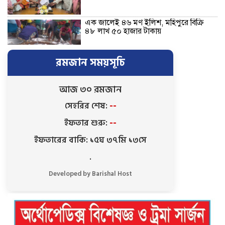
এক জালেই ৪৬ মণ ইলিশ, মহিপুরে বিক্রি
৪৮ লাখ ৫০ হাজার টাকায়
রমজান সময়সূচি
চড়া দামে পচা মাছ বিক্রি! বরিশাল রুপাতলী
বাজারে বেপরোয়া মাছ ব্যবসায়ীরা
আজ ৩০ রমজান
সেহরির শেষ:
--
বরিশালে রিহ্যাব হেলথ কেয়ার এন্ড নার্সিং
ইফতার শুরু:
--
হোম এর শুভ উদ্বোধন
ইফতারের বাকি: ১৫ঘ ৩৭মি ১২সে
.
বাকেরগঞ্জে জমির দ্বন্দ্বে হামলা-মামলার
ষড়যন্ত্রে লিপ্ত ভাতিজার বিরুদ্ধে চাচার সংবাদ
Developed by Barishal Host
সম্মেলন
কলসকাঠীতে সিটি এজেন্ট ব্যাংক
আউটলেটের শুভ উদ্বোধন, গ্রাহকদের ব্যাংকিং
সেবা সম্পর্কে অবহিতকরণ