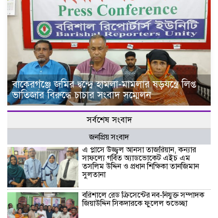
বাকেরগঞ্জে জমির দ্বন্দ্বে হামলা-মামলার ষড়যন্ত্রে লিপ্ত
ভাতিজার বিরুদ্ধে চাচার সংবাদ সম্মেলন
সর্বশেষ সংবাদ
জনপ্রিয় সংবাদ
এ প্লাসে উজ্জ্বল আনসা তাজরিয়ান, কন্যার
সাফল্যে গর্বিত অ্যাডভোকেট এইচ এম
তসলিম উদ্দিন ও প্রধান শিক্ষিকা তানজিমান
সুলতানা
বরিশালে রেড ক্রিসেন্টের নব-নিযুক্ত সম্পাদক
জিয়াউদ্দিন সিকদারকে ফুলেল শুভেচ্ছা