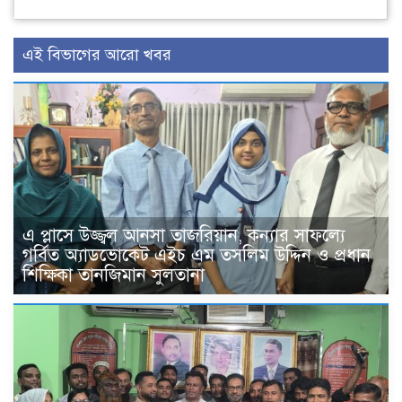
এই বিভাগের আরো খবর
এ প্লাসে উজ্জ্বল আনসা তাজরিয়ান, কন্যার সাফল্যে
গর্বিত অ্যাডভোকেট এইচ এম তসলিম উদ্দিন ও প্রধান
শিক্ষিকা তানজিমান সুলতানা