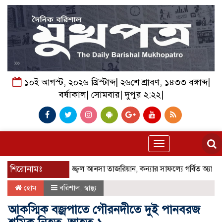
১০ই আগস্ট, ২০২৬ খ্রিস্টাব্দ| ২৬শে শ্রাবণ, ১৪৩৩ বঙ্গাব্দ|
বর্ষাকাল| সোমবার| দুপুর ২:২২|
Toggle
navigation
শিরোনামঃ
এ প্লাসে উজ্জ্বল আনসা তাজরিয়ান, কন্যার সাফল্যে গর্বিত অ্যাডভোকে
হোম
বরিশাল
,
স্বাস্থ্য
আকস্মিক বজ্রপাতে গৌরনদীতে দুই পানবরজ