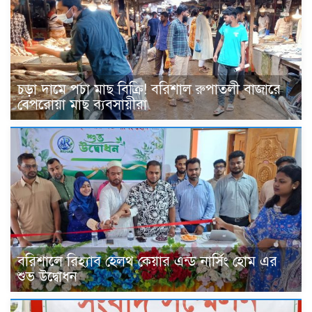
চড়া দামে পচা মাছ বিক্রি! বরিশাল রুপাতলী বাজারে
বেপরোয়া মাছ ব্যবসায়ীরা
বরিশালে রিহ্যাব হেলথ কেয়ার এন্ড নার্সিং হোম এর
শুভ উদ্বোধন