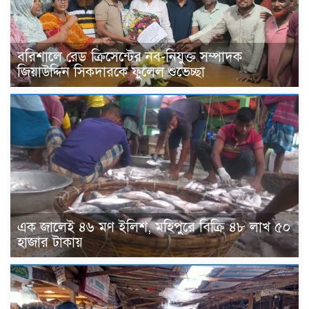
বরিশালে রেড ক্রিসেন্টের নব-নিযুক্ত সম্পাদক
জিয়াউদ্দিন সিকদারকে ফুলেল শুভেচ্ছা
এক জালেই ৪৬ মণ ইলিশ, মহিপুরে বিক্রি ৪৮ লাখ ৫০
হাজার টাকায়