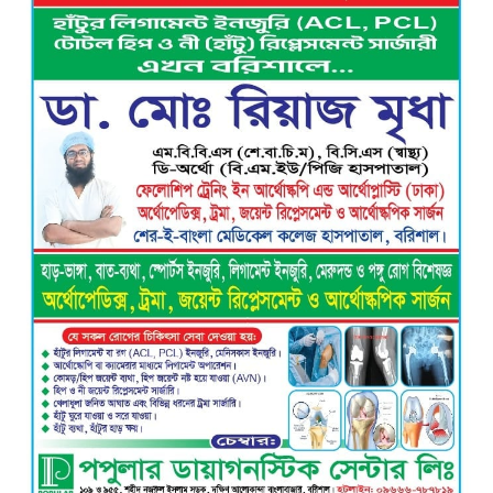
রাজাপুরে লঞ্চঘাটে গাঁজা-ইয়াবা সেবনের
আসর ভেঙে দিল ভ্রাম্যমাণ আদালত, ৩
মাদকসেবির কারাদণ্ড
নিখোঁজ ভিকটিমের সন্ধান মেলেনি …
ট্রাইব্যুনালে প্রশ্নবিদ্ধ চার্জশিট দেয়ায়
পিবিআই’র তদন্তকারী কর্মকর্তাকে শোকজ সহ
সিআইডিকে তদন্তের নির্দেশ
নতুন নেতৃত্বে এগিয়ে যাওয়ার প্রত্যয়ে
বাকেরগঞ্জের বাখরকাঠি বি আই টি বালিকা
মাধ্যমিক বিদ্যালয়, এডহক কমিটির অভিষেকে
শিক্ষার মানোন্নয়নের অঙ্গীকার