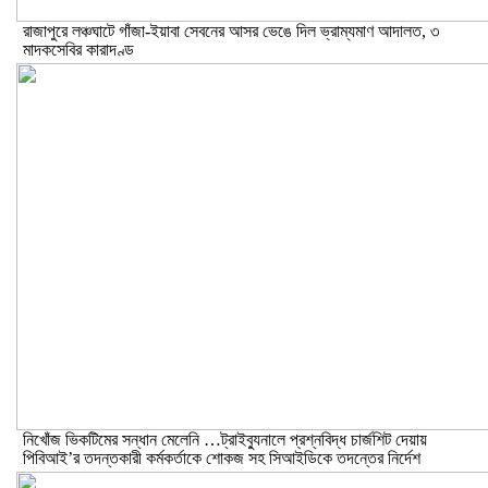
রাজাপুরে লঞ্চঘাটে গাঁজা-ইয়াবা সেবনের আসর ভেঙে দিল ভ্রাম্যমাণ আদালত, ৩
মাদকসেবির কারাদণ্ড
নিখোঁজ ভিকটিমের সন্ধান মেলেনি …ট্রাইব্যুনালে প্রশ্নবিদ্ধ চার্জশিট দেয়ায়
পিবিআই’র তদন্তকারী কর্মকর্তাকে শোকজ সহ সিআইডিকে তদন্তের নির্দেশ