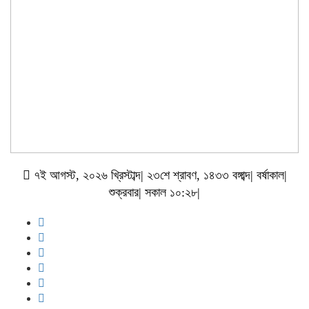
৭ই আগস্ট, ২০২৬ খ্রিস্টাব্দ| ২৩শে শ্রাবণ, ১৪৩৩ বঙ্গাব্দ| বর্ষাকাল|
শুক্রবার| সকাল ১০:২৮|