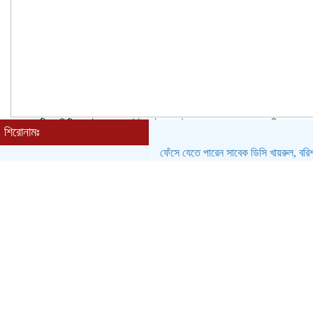
কলসকাঠীতে সিটি এজেন্ট ব্যাংক আউটলেটের শুভ উদ্বোধন, গ্রাহকদের ব্যাংকিং
শিরোনামঃ
সেবা সম্পর্কে অবহিতকরণ
ফেঁসে যেতে পারেন সাবেক ডিসি খায়রুল, বরিশালে মন্ত