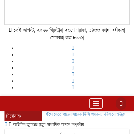
১০ই আগস্ট, ২০২৬ খ্রিস্টাব্দ| ২৬শে শ্রাবণ, ১৪৩৩ বঙ্গাব্দ| বর্ষাকাল|
সোমবার| রাত ৮:০৩|
Toggle
navigation
ফেঁসে যেতে পারেন সাবেক ডিসি খায়রুল, বরিশালে মন্ত্রিপরিষদের জিজ্ঞ
শিরোনামঃ
আরিফিন তুষারের মৃত্যু সাংবাদিক অঙ্গনে অপূরণীয়