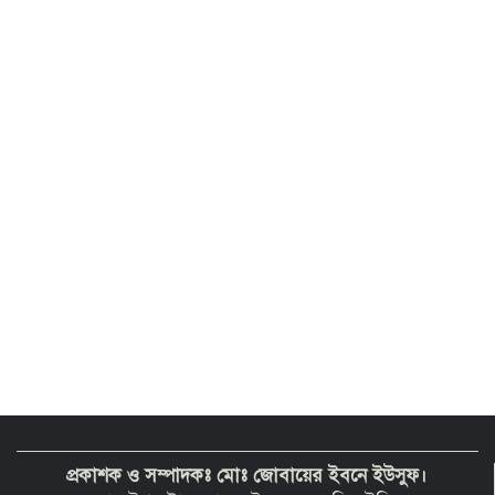
চড়া দামে পচা মাছ বিক্রি! বরিশাল রুপাতলী
বাজারে বেপরোয়া মাছ ব্যবসায়ীরা
বরিশালে রিহ্যাব হেলথ কেয়ার এন্ড নার্সিং
হোম এর শুভ উদ্বোধন
প্রকাশক ও সম্পাদকঃ মোঃ জোবায়ের ইবনে ইউসুফ।