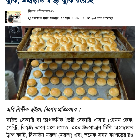
ঝুঁকি, এছাড়াও স্বাস্থ্য ঝুঁকি রয়েছে
নিজস্ব প্রতিবেদক✍️
প্রকাশিত সময় শুক্রবার, ২৭ মার্চ, ২০২৬
২৯৫ বার পড়েছেন
এবি সিদ্দীক ভুইয়া, বিশেষ প্রতিবেদক ;
লাইভ বেকারি বা তাৎক্ষণিক তৈরি বেকারি খাবার (যেমন কেক,
পেস্ট্রি, বিস্কুট) তাজা মনে হলেও, এতে উচ্চমাত্রার চিনি, অস্বাস্থ্যকর
ট্রান্স ফ্যাট, রিফাইন ময়দা (ময়দা) এবং অনেক সময় কাপড়ের রঙ