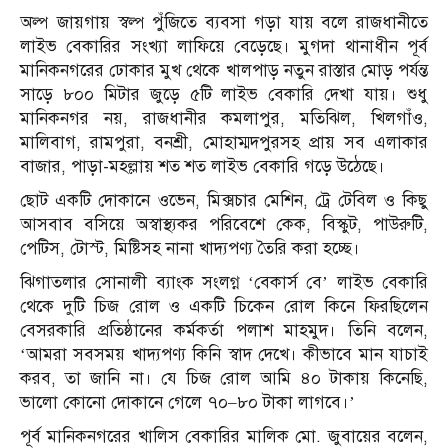
অল্প জায়গায় স্বল্প পুঁজিতে ব্যবসা গড়া যায় বলে রাজধানীতে
লাইভ বেকারির সংখ্যা লাফিয়ে বেড়েছে। মুগদা থানাধীন পূর্ব
মানিকনগরের ঢোকার মুখ থেকে খালপাড় নতুন রাস্তার মোড় পর্যন্ত
সাড়ে ৮০০ মিটার জুড়ে ৫টি লাইভ বেকারি দেখা যায়। শুধু
মানিকনগর নয়, রাজধানীর কমলাপুর, মতিঝিল, খিলগাঁও,
মালিবাগ, রামপুরা, বনশ্রী, মোহাম্মদপুরসহ প্রায় সব এলাকার
বাজার, পাড়া-মহল্লায় শত শত লাইভ বেকারি গড়ে উঠেছে।
ছোট একটি দোকানে ওভেন, মিক্সচার মেশিন, ট্রে টেবিল ও কিছু
আসবাব বসিয়ে অস্বাস্থ্যকর পরিবেশে কেক, বিস্কুট, পাউরুটি,
পেটিস, টোস্ট, মিষ্টিসহ নানা খাদ্যপণ্য তৈরি করা হচ্ছে।
ঝিগাতলার সোনালী ব্যাংক সংলগ্ন ‘বেকার্স বে’ লাইভ বেকারি
থেকে দুটি চিজ রোল ও একটি চিকেন রোল কিনে ফিরছিলেন
বেসরকারি প্রতিষ্ঠানের কর্মকর্তা পলাশ মাহমুদ। তিনি বলেন,
‘আমরা সবসময় খাদ্যপণ্য কিনি স্বাদ দেখে। কীভাবে মান যাচাই
করব, তা জানি না। যে চিজ রোল আমি ৪০ টাকায় কিনেছি,
ভালো কোনো দোকানে গেলে ৭০–৮০ টাকা লাগবে।’
পূর্ব মানিকনগরের খালিস বেকারির মালিক মো. জুবায়ের বলেন,