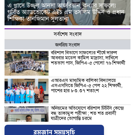
এ প্লাসে উজ্জ্বল আনসা তাজরিয়ান, কন্যার সাফল্যে
গর্বিত অ্যাডভোকেট এইচ এম তসলিম উদ্দিন ও প্রধান
শিক্ষিকা তানজিমান সুলতানা
সর্বশেষ সংবাদ
জনপ্রিয় সংবাদ
বরিশাল বিভাগে সাফল্যের শীর্ষে দারুল
আববার মডেল কামিল মাদ্রাসা, দাখিলে
শতভাগ পাস, জিপিএ-৫ পেলো ৭৬ শিক্ষার্থী
এআরএস মাধ্যমিক বালিকা বিদ্যালয়ে
এসএসসিতে জিপিএ-৫ পেল ২২ শিক্ষার্থী,
পাশের হার ৮৩.৩৭ শতাংশ
অনিয়মের অভিযোগে বরিশাল টিটিসি কেন্দ্রে
বন্ধ তাকামুল পরীক্ষা ; শত শত প্রবাসী
যাত্রীদের ভোগান্তি চরমে
রমজান সময়সূচি