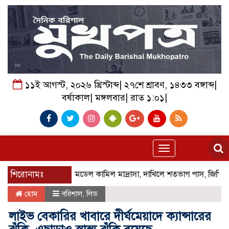
১১ই আগস্ট, ২০২৬ খ্রিস্টাব্দ| ২৭শে শ্রাবণ, ১৪৩৩ বঙ্গাব্দ|
বর্ষাকাল| মঙ্গলবার| রাত ১:০১|
Toggle
navigation
্ষে দারুল আববার মডেল কামিল মাদ্রাসা, দাখিলে শতভাগ পাস, জিপিএ-৫ পেলো 
শিরোনামঃ
হোম
বরিশাল
,
লিড
লাইভ বেকারির খাবারে দীর্ঘমেয়াদে ক্যান্সারের