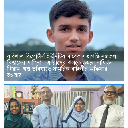
বরিশাল রিপোর্টার্স ইউনিটির সাবেক সভাপতি নজরুল
বিশ্বাসের ভাগিনা ; এ প্লাসের ঝলকে উজ্জ্বল নাফিউল
খিয়াম, স্বপ্ন ভবিষ্যতে সামরিক বাহিনীর অফিসার
হওয়ার