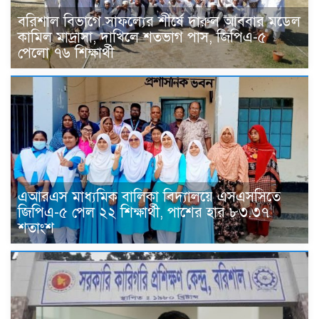
বরিশাল বিভাগে সাফল্যের শীর্ষে দারুল আববার মডেল
কামিল মাদ্রাসা, দাখিলে শতভাগ পাস, জিপিএ-৫
পেলো ৭৬ শিক্ষার্থী
এআরএস মাধ্যমিক বালিকা বিদ্যালয়ে এসএসসিতে
জিপিএ-৫ পেল ২২ শিক্ষার্থী, পাশের হার ৮৩.৩৭
শতাংশ