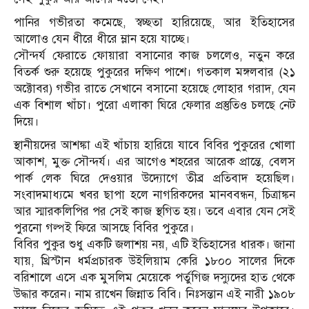
পানির গভীরতা কমেছে, স্বচ্ছতা হারিয়েছে, আর ইতিহাসের
আলোও যেন ধীরে ধীরে ম্লান হয়ে যাচ্ছে।
সৌন্দর্য ফেরাতে ফোয়ারা বসানোর কাজ চললেও, নতুন করে
বিতর্ক শুরু হয়েছে পুকুরের দক্ষিণ পাশে। গতকাল মঙ্গলবার (২১
অক্টোবর) গভীর রাতে সেখানে বসানো হয়েছে লোহার গরাদ, যেন
এক বিশাল খাঁচা। পুরো এলাকা ঘিরে ফেলার প্রস্তুতিও চলছে নেট
দিয়ে।
স্থানীয়দের আশঙ্কা এই খাঁচায় হারিয়ে যাবে বিবির পুকুরের খোলা
আকাশ, মুক্ত সৌন্দর্য। এর আগেও শহরের আরেক প্রান্তে, বেলস
পার্ক লেক ঘিরে দেওয়ার উদ্যোগে তীব্র প্রতিবাদ হয়েছিল।
সংবাদমাধ্যমে খবর ছাপা হলে নাগরিকদের মানববন্ধন, চিত্রাঙ্কন
আর স্মারকলিপির পর সেই কাজ স্থগিত হয়। তবে এবার যেন সেই
পুরনো গল্পই ফিরে আসছে বিবির পুকুরে।
বিবির পুকুর শুধু একটি জলাশয় নয়, এটি ইতিহাসের ধারক। জানা
যায়, খ্রিস্টান ধর্মপ্রচারক উইলিয়াম কেরি ১৮০০ সালের দিকে
বরিশালে এসে এক মুসলিম মেয়েকে পর্তুগিজ দস্যুদের হাত থেকে
উদ্ধার করেন। নাম রাখেন জিন্নাত বিবি। নিঃসন্তান এই নারী ১৯০৮