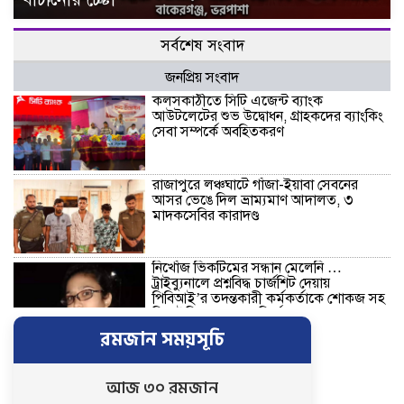
সর্বশেষ সংবাদ
জনপ্রিয় সংবাদ
কলসকাঠীতে সিটি এজেন্ট ব্যাংক
আউটলেটের শুভ উদ্বোধন, গ্রাহকদের ব্যাংকিং
সেবা সম্পর্কে অবহিতকরণ
রাজাপুরে লঞ্চঘাটে গাঁজা-ইয়াবা সেবনের
আসর ভেঙে দিল ভ্রাম্যমাণ আদালত, ৩
মাদকসেবির কারাদণ্ড
নিখোঁজ ভিকটিমের সন্ধান মেলেনি …
ট্রাইব্যুনালে প্রশ্নবিদ্ধ চার্জশিট দেয়ায়
পিবিআই’র তদন্তকারী কর্মকর্তাকে শোকজ সহ
সিআইডিকে তদন্তের নির্দেশ
রমজান সময়সূচি
নতুন নেতৃত্বে এগিয়ে যাওয়ার প্রত্যয়ে
বাকেরগঞ্জের বাখরকাঠি বি আই টি বালিকা
মাধ্যমিক বিদ্যালয়, এডহক কমিটির অভিষেকে
আজ ৩০ রমজান
শিক্ষার মানোন্নয়নের অঙ্গীকার