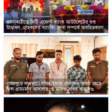
কলসকাঠীতে সিটি এজেন্ট ব্যাংক আউটলেটের শুভ
উদ্বোধন, গ্রাহকদের ব্যাংকিং সেবা সম্পর্কে অবহিতকরণ
রাজাপুরে লঞ্চঘাটে গাঁজা-ইয়াবা সেবনের আসর ভেঙে
দিল ভ্রাম্যমাণ আদালত, ৩ মাদকসেবির কারাদণ্ড