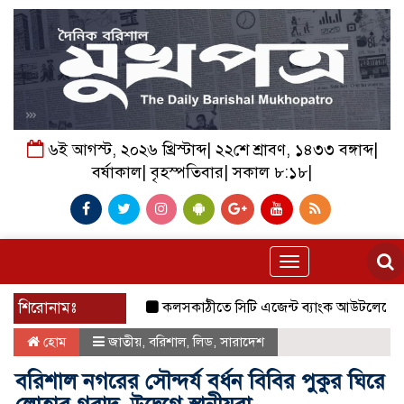
৬ই আগস্ট, ২০২৬ খ্রিস্টাব্দ| ২২শে শ্রাবণ, ১৪৩৩ বঙ্গাব্দ|
বর্ষাকাল| বৃহস্পতিবার| সকাল ৮:১৮|
Toggle
navigation
শিরোনামঃ
কলসকাঠীতে সিটি এজেন্ট ব্যাংক আউটলেটের শুভ উদ্বো
হোম
জাতীয়
,
বরিশাল
,
লিড
,
সারাদেশ
বরিশাল নগরের সৌন্দর্য বর্ধন বিবির পুকুর ঘিরে