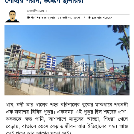
লোহার গরাদ, উদ্বেগে স্থানীয়রা
অনলাইন ডেস্ক ॥
প্রকাশিত সময় বুধবার, ২২ অক্টোবর, ২০২৫
১৯৯ বার পড়েছেন
ধান, নদী আর খালের শহর বরিশালের বুকের মাঝখানে শতবর্ষী
এক জলাশয় বিবির পুকুর। একসময় এই পুকুর ছিল শহরের প্রাণ।
ঝকঝকে স্বচ্ছ পানি, আশপাশে মানুষের আড্ডা, শিশুরা খেলে
বেড়ায়, বাতাসে ভেসে বেড়াত জীবন আর ইতিহাসের গন্ধ। আজ
সেই পুকুর আর আগের মতো নেই।