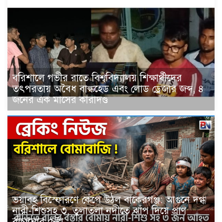
বরিশালে গভীর রাতে বিশ্ববিদ্যালয় শিক্ষার্থীদের
তৎপরতায় অবৈধ বাল্কহেড এবং লোড ড্রেজার জব্দ, ৪
জনের এক মাসের কারাদণ্ড
ভয়াবহ বিস্ফোরণে কেঁপে উঠল বাকেরগঞ্জ: আগুনে দগ্ধ
নারী-শিশুসহ ৩, তুলাতলা নদীতে ঝাঁপ দিয়ে প্রাণ
বাঁচানোর চেষ্টা