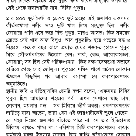
সালে নিজের জমিতে এই পুকুর খনন করেন মানুষের উপকারে।
সেই থেকে জলাশয়টির নাম, বিবির পুকুর।
প্রায় ৪০০ ফুট দৈর্ঘ্য ও ১৮৫০ ফুট প্রস্থের এই জলাশয় একসময়
কীর্তনখোলা নদীর সঙ্গে দুটি খাল দিয়ে সংযুক্ত ছিল। নদীর
জোয়ারে পানি এসে ভরে দিত পুকুর, মাছও আসত। কিন্তু সময়ের
স্রোতে সেই খাল আজ বিলুপ্ত, আর পুকুরটিও হয়ে পড়েছে বদ্ধ ও
নিস্তরঙ্গ। কয়েক বছর আগে প্রয়াত মেয়র শওকত হোসেন পুকুর
ঘিরে সৌন্দর্যবর্ধনের উদ্যোগ নেন। পার্ক, বেঞ্চ, আলোকসজ্জা,
ফোয়ারা; সব ছিল সেই পরিকল্পনায়। কিন্তু রক্ষণাবেক্ষণের অভাবে
হারিয়ে গেছে সেই জৌলুস। পুকুরের দক্ষিণ পাশে অবৈধ দোকান
উঠলেও কিছুদিন পর আবার বসানো হয় করপোরেশনের
অনুমতিতে।
স্থানীয় কবি ও ইতিহাসবিদ হেনরি স্বপন বলেন, ‘একসময় বিবির
পুকুর ছিল আমাদের শহরের গর্ব। এখন সেখানে মাছ চাষ,
দোকান, ময়লার গন্ধ— সব মিলিয়ে জীর্ণ অবস্থা। রক্ষণাবেক্ষণের
দায়িত্বে যারা আছেন, তারা যেন এই জায়গাটাকেই ভুলে গেছেন।
যে শহর নিজের জলাশয় বাঁচাতে পারে না, সে তার ইতিহাসও
টিকিয়ে রাখতে পারে না।’ বরিশাল সিটি করপোরেশনের বাজার
কর্মকর্তা নুরুল ইসলাম জানান, কিছু ব্যক্তি অবৈধভাবে দোকান