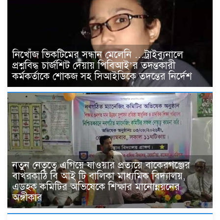
নিখোঁজ ভিকটিমের সন্ধান মেলেনি …ট্রাইব্যুনালে
প্রশ্নবিদ্ধ চার্জশিট দেয়ায় পিবিআই’র তদন্তকারী
কর্মকর্তাকে শোকজ সহ সিআইডিকে তদন্তের নির্দেশ
নতুন নেতৃত্বে এগিয়ে যাওয়ার প্রত্যয়ে বাকেরগঞ্জের
বাখরকাঠি বি আই টি বালিকা মাধ্যমিক বিদ্যালয়,
এডহক কমিটির অভিষেকে শিক্ষার মানোন্নয়নের
অঙ্গীকার