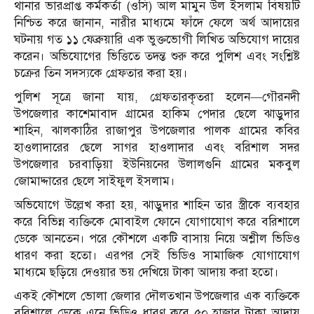
থানার ভারপ্রাপ্ত কর্মকর্তা (ওসি) আল মামুন উল ইসলাম বিষয়টি
নিশ্চিত করে জানান, নারীর মাধ্যমে ফাঁদে ফেলে অর্থ আদায়ের
ঘটনায় গত ১১ ফেব্রুয়ারি এক ভুক্তভোগী লিখিত অভিযোগ দায়ের
করেন। অভিযোগের ভিত্তিতে তদন্ত শুরু করে পুলিশ এবং সংশ্লিষ্ট
চক্রের তিন সদস্যকে গ্রেফতার করা হয়।
পুলিশ সূত্রে জানা যায়, গ্রেফতারকৃতরা হলেন—গৌরনদী
উপজেলার কাশেমাবাদ গ্রামের হাকিম পেদার ছেলে ঝাড়ুদার
শাহিন, ঝালকাঠির রাজাপুর উপজেলার পালক গ্রামের কবির
হাওলাদারের ছেলে সাগর হাওলাদার এবং বরিশাল সদর
উপজেলার চরবাড়িয়া ইউনিয়নের উলালগুনি গ্রামের মকবুল
জোমাদ্দারের ছেলে সাইফুল ইসলাম।
অভিযোগে উল্লেখ করা হয়, ঝাড়ুদার শাহিন তার স্ত্রীকে ব্যবহার
করে বিভিন্ন ব্যক্তিকে মোবাইল ফোনে যোগাযোগ করে বরিশালে
ডেকে আনতেন। পরে কৌশলে একটি বাসায় নিয়ে অশ্লীল ভিডিও
ধারণ করা হতো। এরপর সেই ভিডিও সামাজিক যোগাযোগ
মাধ্যমে ছড়িয়ে দেওয়ার ভয় দেখিয়ে টাকা আদায় করা হতো।
একই কৌশলে ভোলা জেলার দৌলতখান উপজেলার এক ব্যক্তিকে
বরিশালে ডেকে এনে ভিডিও ধারণ করে ৫০ হাজার টাকা আদায়