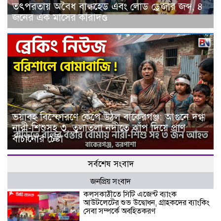
তৎপরতায় অবৈধ বাল্কহেড এবং লোড ড্রেজার জব্দ, ৪
জনের এক মাসের কারাদণ্ড
ভয়াবহ বিস্ফোরণে কেঁপে উঠল বাকেরগঞ্জ: আগুনে দগ্ধ
নারী-শিশুসহ ৩, তুলাতলা নদীতে ঝাঁপ দিয়ে প্রাণ
বাঁচানোর চেষ্টা
সর্বশেষ সংবাদ
জনপ্রিয় সংবাদ
কলসকাঠীতে সিটি এজেন্ট ব্যাংক
আউটলেটের শুভ উদ্বোধন, গ্রাহকদের ব্যাংকিং
সেবা সম্পর্কে অবহিতকরণ