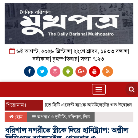
৬ই আগস্ট, ২০২৬ খ্রিস্টাব্দ| ২২শে শ্রাবণ, ১৪৩৩ বঙ্গাব্দ|
বর্ষাকাল| বৃহস্পতিবার| সন্ধ্যা ৭:২৩|
Toggle
navigation
শিরোনামঃ
কলসকাঠীতে সিটি এজেন্ট ব্যাংক আউটলেটের শুভ উদ্বোধন, গ্রাহকদের 
হোম
অপরাধ ও দুর্নীতি
,
বরিশাল
,
লিড
বরিশাল নগরীতে স্ত্রীকে দিয়ে হানিট্র্যাপ: অশ্লীল