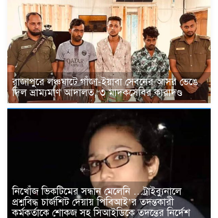
রাজাপুরে লঞ্চঘাটে গাঁজা-ইয়াবা সেবনের আসর ভেঙে
দিল ভ্রাম্যমাণ আদালত, ৩ মাদকসেবির কারাদণ্ড
নিখোঁজ ভিকটিমের সন্ধান মেলেনি …ট্রাইব্যুনালে
প্রশ্নবিদ্ধ চার্জশিট দেয়ায় পিবিআই’র তদন্তকারী
কর্মকর্তাকে শোকজ সহ সিআইডিকে তদন্তের নির্দেশ