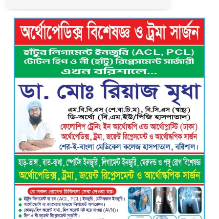
গৌরনদী প্রেসক্লাবের সাধারণ সম্পাদকের
ওপর হামলা, জেলা সাংবাদিক ইউনিয়নের
নিন্দা
বরিশাল ক্লাবের সভাপতি নির্বাচিত হওয়ায়
এ্যাডঃ মুজিবুর রহমান সরোয়ার কে ফুলেল
শুভেচ্ছা”
গৌরনদী প্রেসক্লাবের সাধারণ সম্পাদক এস.
এম. জুলফিকারের ওপর অতর্কিত হামলা:
তীব্র নিন্দা ও শাস্তির দাবি
বাবুগঞ্জে শিশু শিক্ষার্থীকে ধর্ষণের অভিযোগে
পলাতক মাদ্রাসা শিক্ষক চার মাস পর গ্রেপ্তার