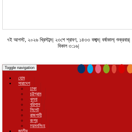
৭ই আগস্ট, ২০২৬ খ্রিস্টাব্দ| ২৩শে শ্রাবণ, ১৪৩৩ বঙ্গাব্দ| বর্ষাকাল| শুক্রবার|
বিকাল ৩:১৬|
Toggle navigation
হোম
সারাদেশ
ঢাকা
চট্টগ্রাম
খুলনা
বরিশাল
সিলেট
রাজশাহী
রংপুর
ময়মনসিংহ
জাতীয়