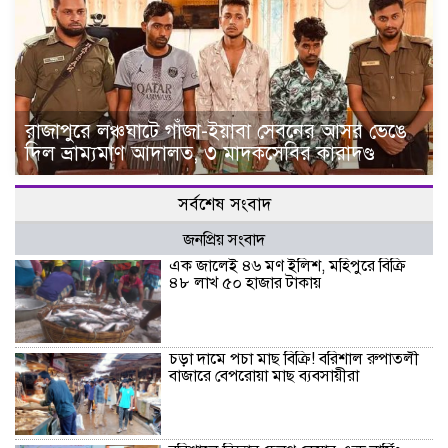
রাজাপুরে লঞ্চঘাটে গাঁজা-ইয়াবা সেবনের আসর ভেঙে
দিল ভ্রাম্যমাণ আদালত, ৩ মাদকসেবির কারাদণ্ড
সর্বশেষ সংবাদ
জনপ্রিয় সংবাদ
এক জালেই ৪৬ মণ ইলিশ, মহিপুরে বিক্রি
৪৮ লাখ ৫০ হাজার টাকায়
চড়া দামে পচা মাছ বিক্রি! বরিশাল রুপাতলী
বাজারে বেপরোয়া মাছ ব্যবসায়ীরা