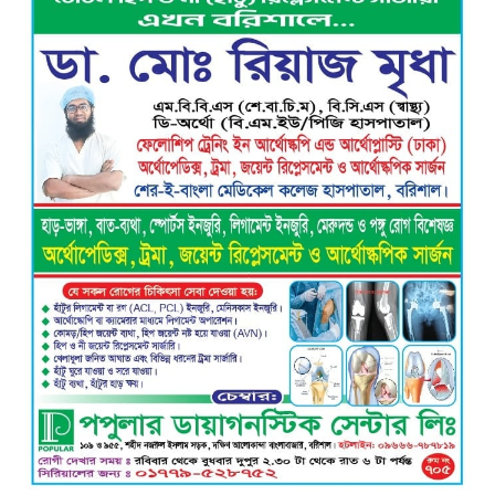
নতুন নেতৃত্বে এগিয়ে যাওয়ার প্রত্যয়ে
বাকেরগঞ্জের বাখরকাঠি বি আই টি বালিকা
মাধ্যমিক বিদ্যালয়, এডহক কমিটির অভিষেকে
শিক্ষার মানোন্নয়নের অঙ্গীকার
বরিশালে গভীর রাতে বিশ্ববিদ্যালয়
শিক্ষার্থীদের তৎপরতায় অবৈধ বাল্কহেড এবং
লোড ড্রেজার জব্দ, ৪ জনের এক মাসের
কারাদণ্ড
ভয়াবহ বিস্ফোরণে কেঁপে উঠল বাকেরগঞ্জ:
আগুনে দগ্ধ নারী-শিশুসহ ৩, তুলাতলা নদীতে
ঝাঁপ দিয়ে প্রাণ বাঁচানোর চেষ্টা