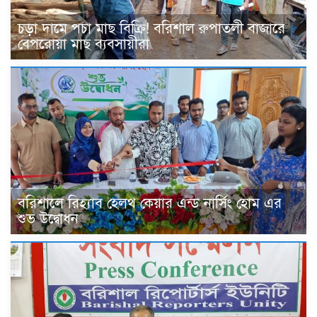
চড়া দামে পচা মাছ বিক্রি! বরিশাল রুপাতলী বাজারে
বেপরোয়া মাছ ব্যবসায়ীরা
বরিশালে রিহ্যাব হেলথ কেয়ার এন্ড নার্সিং হোম এর
শুভ উদ্বোধন