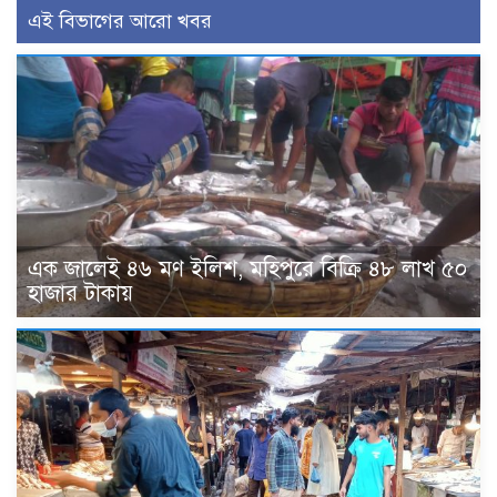
এই বিভাগের আরো খবর
এক জালেই ৪৬ মণ ইলিশ, মহিপুরে বিক্রি ৪৮ লাখ ৫০
হাজার টাকায়