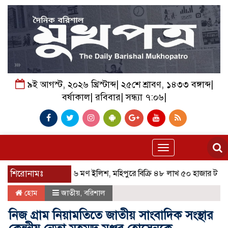
৯ই আগস্ট, ২০২৬ খ্রিস্টাব্দ| ২৫শে শ্রাবণ, ১৪৩৩ বঙ্গাব্দ|
বর্ষাকাল| রবিবার| সন্ধ্যা ৭:০৬|
Toggle
navigation
এক জালেই ৪৬ মণ ইলিশ, মহিপুরে বিক্রি ৪৮ লাখ ৫০ হাজার টাকায়
শিরোনামঃ
চড়
হোম
জাতীয়
,
বরিশাল
নিজ গ্রাম নিয়ামতিতে জাতীয় সাংবাদিক সংস্থার