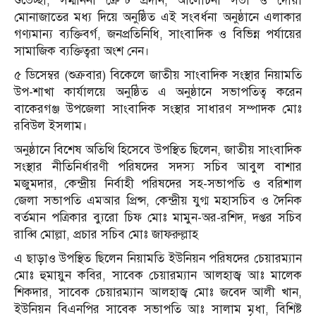
শুভেচ্ছা, সম্মাননা ক্রেস্ট প্রদান, আলোচনা সভা ও দোয়া
মোনাজাতের মধ্য দিয়ে অনুষ্ঠিত এই সংবর্ধনা অনুষ্ঠানে এলাকার
গণ্যমান্য ব্যক্তিবর্গ, জনপ্রতিনিধি, সাংবাদিক ও বিভিন্ন পর্যায়ের
সামাজিক ব্যক্তিত্বরা অংশ নেন।
৫ ডিসেম্বর (শুক্রবার) বিকেলে জাতীয় সাংবাদিক সংস্থার নিয়ামতি
উপ-শাখা কার্যালয়ে অনুষ্ঠিত এ অনুষ্ঠানে সভাপতিত্ব করেন
বাকেরগঞ্জ উপজেলা সাংবাদিক সংস্থার সাধারণ সম্পাদক মোঃ
রবিউল ইসলাম।
অনুষ্ঠানে বিশেষ অতিথি হিসেবে উপস্থিত ছিলেন, জাতীয় সাংবাদিক
সংস্থার নীতিনির্ধারণী পরিষদের সদস্য সচিব আবুল বাশার
মজুমদার, কেন্দ্রীয় নির্বাহী পরিষদের সহ-সভাপতি ও বরিশাল
জেলা সভাপতি এমআর প্রিন্স, কেন্দ্রীয় যুগ্ম মহাসচিব ও দৈনিক
বর্তমান পত্রিকার ব্যুরো চিফ মোঃ মামুন-অর-রশিদ, দপ্তর সচিব
রাব্বি মোল্লা, প্রচার সচিব মোঃ জাফরুল্লাহ
এ ছাড়াও উপস্থিত ছিলেন নিয়ামতি ইউনিয়ন পরিষদের চেয়ারম্যান
মোঃ হুমায়ুন কবির, সাবেক চেয়ারম্যান আলহাজ্ব আঃ মালেক
শিকদার, সাবেক চেয়ারম্যান আলহাজ্ব মোঃ জবেদ আলী খান,
ইউনিয়ন বিএনপির সাবেক সভাপতি আঃ সালাম মৃধা, বিশিষ্ট