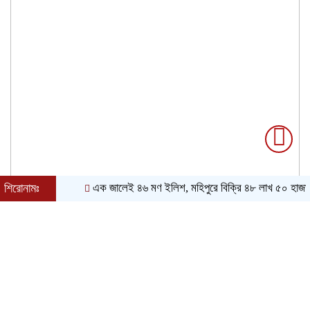
শিরোনামঃ
এক জালেই ৪৬ মণ ইলিশ, মহিপুরে বিক্রি ৪৮ লাখ ৫০ হাজার টাকায়
৯ই আগস্ট, ২০২৬ খ্রিস্টাব্দ| ২৫শে শ্রাবণ, ১৪৩৩ বঙ্গাব্দ| বর্ষাকাল|
রবিবার| বিকাল ৫:২৪|