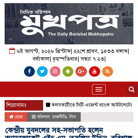
৬ই আগস্ট, ২০২৬ খ্রিস্টাব্দ| ২২শে শ্রাবণ, ১৪৩৩ বঙ্গাব্দ|
বর্ষাকাল| বৃহস্পতিবার| সন্ধ্যা ৭:২৩|
Toggle
navigation
শিরোনামঃ
কলসকাঠীতে সিটি এজেন্ট ব্যাংক আউটলেটের শুভ উদ্বোধন
হোম
বরিশাল
,
রাজনীতি
,
লিড
কেন্দ্রীয় যুবদলের সহ-সভাপতি হলেন