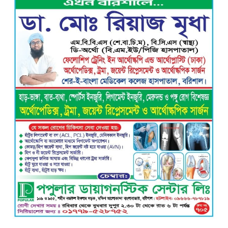
বরিশাল ক্লাবের সভাপতি নির্বাচিত হওয়ায়
এ্যাডঃ মুজিবুর রহমান সরোয়ার কে ফুলেল
শুভেচ্ছা”
গৌরনদী প্রেসক্লাবের সাধারণ সম্পাদক এস.
এম. জুলফিকারের ওপর অতর্কিত হামলা:
তীব্র নিন্দা ও শাস্তির দাবি
বাবুগঞ্জে শিশু শিক্ষার্থীকে ধর্ষণের অভিযোগে
পলাতক মাদ্রাসা শিক্ষক চার মাস পর গ্রেপ্তার