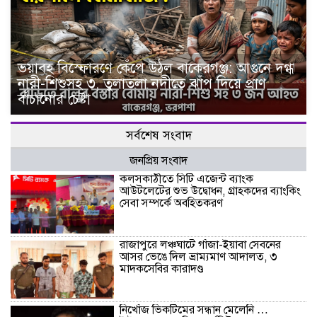
ভয়াবহ বিস্ফোরণে কেঁপে উঠল বাকেরগঞ্জ: আগুনে দগ্ধ
নারী-শিশুসহ ৩, তুলাতলা নদীতে ঝাঁপ দিয়ে প্রাণ
বাঁচানোর চেষ্টা
সর্বশেষ সংবাদ
জনপ্রিয় সংবাদ
কলসকাঠীতে সিটি এজেন্ট ব্যাংক
আউটলেটের শুভ উদ্বোধন, গ্রাহকদের ব্যাংকিং
সেবা সম্পর্কে অবহিতকরণ
রাজাপুরে লঞ্চঘাটে গাঁজা-ইয়াবা সেবনের
আসর ভেঙে দিল ভ্রাম্যমাণ আদালত, ৩
মাদকসেবির কারাদণ্ড
নিখোঁজ ভিকটিমের সন্ধান মেলেনি …