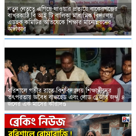
নতুন নেতৃত্বে এগিয়ে যাওয়ার প্রত্যয়ে বাকেরগঞ্জের
বাখরকাঠি বি আই টি বালিকা মাধ্যমিক বিদ্যালয়,
এডহক কমিটির অভিষেকে শিক্ষার মানোন্নয়নের
অঙ্গীকার
বরিশালে গভীর রাতে বিশ্ববিদ্যালয় শিক্ষার্থীদের
তৎপরতায় অবৈধ বাল্কহেড এবং লোড ড্রেজার জব্দ, ৪
জনের এক মাসের কারাদণ্ড