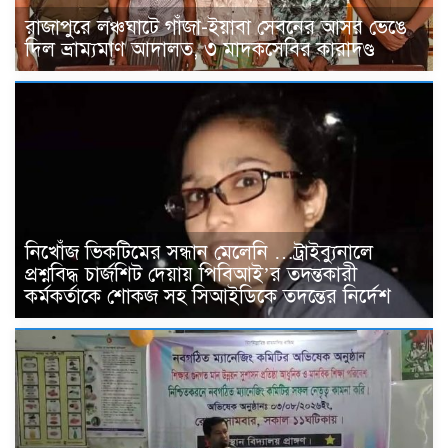
রাজাপুরে লঞ্চঘাটে গাঁজা-ইয়াবা সেবনের আসর ভেঙে
দিল ভ্রাম্যমাণ আদালত, ৩ মাদকসেবির কারাদণ্ড
নিখোঁজ ভিকটিমের সন্ধান মেলেনি …ট্রাইব্যুনালে
প্রশ্নবিদ্ধ চার্জশিট দেয়ায় পিবিআই’র তদন্তকারী
কর্মকর্তাকে শোকজ সহ সিআইডিকে তদন্তের নির্দেশ