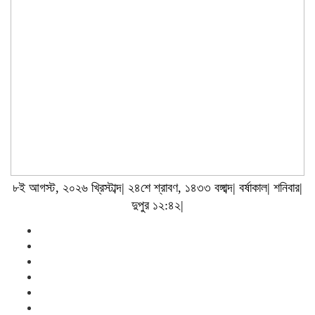
৮ই আগস্ট, ২০২৬ খ্রিস্টাব্দ| ২৪শে শ্রাবণ, ১৪৩৩ বঙ্গাব্দ| বর্ষাকাল| শনিবার|
দুপুর ১২:৪২|