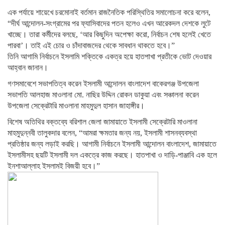
এক পর্যায়ে শায়েখে চরমোনাই বর্তমান রাজনৈতিক পরিস্থিতির সমালোচনা করে বলেন,
“দীর্ঘ আন্দোলন-সংগ্রামের পর ফ্যাসিবাদের পতন হলেও এখন আরেকদল দেশকে লুটে
খাচ্ছে। তারা কর্মীদের বলছে, ‘আর কিছুদিন অপেক্ষা করো, নির্বাচন শেষ হলেই খেতে
পারবা’। তাই এই চোর ও চাঁদাবাজদের থেকে সাবধান থাকতে হবে।”
তিনি আগামি নির্বাচনে ইসলামি শক্তিকে একত্র হয়ে হাতপাখা প্রতীকে ভোট দেওয়ার
আহ্বান জানান।
গণসমাবেশে সভাপতিত্ব করেন ইসলামী আন্দোলন বাংলাদেশ বাকেরগঞ্জ উপজেলা
সভাপতি আলহাজ মাওলানা মো. নাছির উদ্দিন রোকন ডাকুয়া এবং সঞ্চালনা করেন
উপজেলা সেক্রেটারি মাওলানা মাহমুদুল হাসান জাহাঙ্গীর।
বিশেষ অতিথির বক্তব্যে বরিশাল জেলা জামায়াতে ইসলামী সেক্রেটারি মাওলানা
মাহমুদুন্নবী তালুকদার বলেন, “আমরা ক্ষমতার জন্য নয়, ইসলামী শাসনব্যবস্থা
প্রতিষ্ঠার জন্য লড়াই করছি। আগামী নির্বাচনে ইসলামী আন্দোলন বাংলাদেশ, জামায়াতে
ইসলামীসহ ছয়টি ইসলামী দল একত্রে কাজ করছে। হাতপাখা ও দাড়ি-পাঞ্জাবি এক হলে
ইনশাআল্লাহ ইসলামই বিজয়ী হবে।”