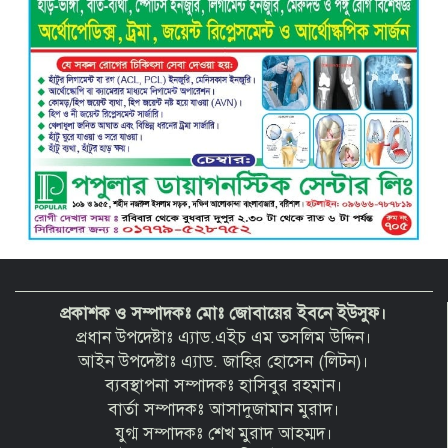
ভয়াবহ বিস্ফোরণে কেঁপে উঠল বাকেরগঞ্জ:
আগুনে দগ্ধ নারী-শিশুসহ ৩, তুলাতলা নদীতে
ঝাঁপ দিয়ে প্রাণ বাঁচানোর চেষ্টা
প্রকাশক ও সম্পাদকঃ মোঃ জোবায়ের ইবনে ইউসুফ।
প্রধান উপদেষ্টাঃ এ্যাড.এইচ এম তসলিম উদ্দিন।
আইন উপদেষ্টাঃ এ্যাড. জাহির হোসেন (লিটন)।
ব্যবস্থাপনা সম্পাদকঃ হাসিবুর রহমান।
বার্তা সম্পাদকঃ আসাদুজামান মুরাদ।
যুগ্ম সম্পাদকঃ শেখ মুরাদ আহম্মদ।