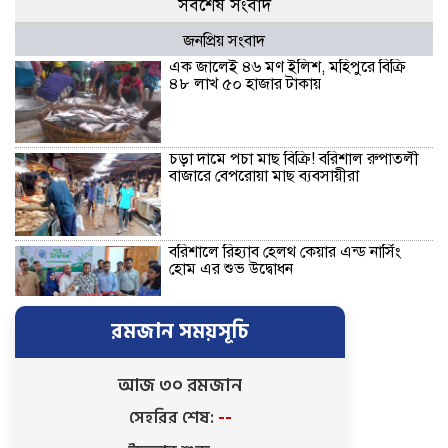
সর্বশেষ সংবাদ
জনপ্রিয় সংবাদ
এক জালেই ৪৬ মণ ইলিশ, মহিপুরে বিক্রি
৪৮ লাখ ৫০ হাজার টাকায়
চড়া দামে পচা মাছ বিক্রি! বরিশাল রুপাতলী
বাজারে বেপরোয়া মাছ ব্যবসায়ীরা
বরিশালে রিহ্যাব হেলথ কেয়ার এন্ড নার্সিং
হোম এর শুভ উদ্বোধন
রমজান সময়সূচি
বাকেরগঞ্জে জমির দ্বন্দ্বে হামলা-মামলার
ষড়যন্ত্রে লিপ্ত ভাতিজার বিরুদ্ধে চাচার সংবাদ
সম্মেলন
আজ ৩০ রমজান
সেহরির শেষ:
--
কলসকাঠীতে সিটি এজেন্ট ব্যাংক