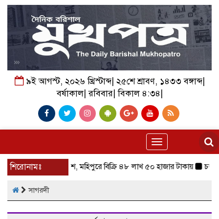
৯ই আগস্ট, ২০২৬ খ্রিস্টাব্দ| ২৫শে শ্রাবণ, ১৪৩৩ বঙ্গাব্দ|
বর্ষাকাল| রবিবার| বিকাল ৪:৩৪|
Toggle
navigation
ক জালেই ৪৬ মণ ইলিশ, মহিপুরে বিক্রি ৪৮ লাখ ৫০ হাজার টাকায়
শিরোনামঃ
চড়া দা
সাগরদী