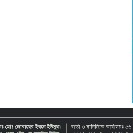
দকঃ মোঃ জোবায়ের ইবনে ইউসুফ।
বার্তা ও বানিজ্যিক কার্যালয়ঃ