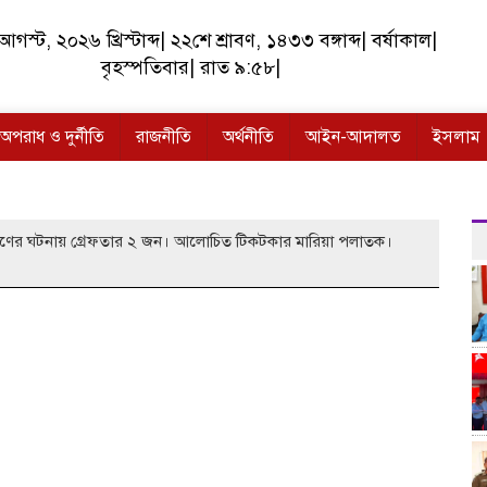
গস্ট, ২০২৬ খ্রিস্টাব্দ| ২২শে শ্রাবণ, ১৪৩৩ বঙ্গাব্দ| বর্ষাকাল|
বৃহস্পতিবার| রাত ৯:৫৮|
অপরাধ ও দুর্নীতি
রাজনীতি
অর্থনীতি
আইন-আদালত
ইসলাম
র্ষণের ঘটনায় গ্রেফতার ২ জন। আলোচিত টিকটকার মারিয়া পলাতক।