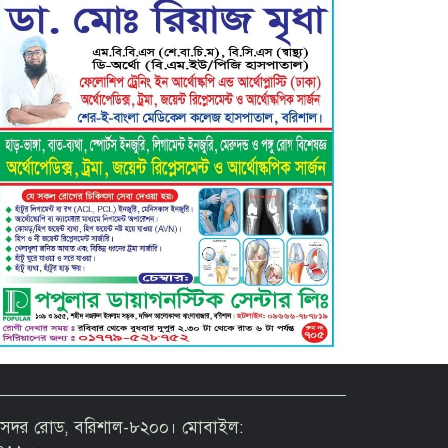
বরিশাল ক্লাবের সভাপতি নির্বাচিত
হওয়ায় এ্যাডঃ মুজিবুর রহমান সরোয়ার
কে ফুলেল শুভেচ্ছা”
গৌরনদী প্রেসক্লাবের সাধারণ সম্পাদক
এস. এম. জুলফিকারের ওপর অতর্কিত
হামলা: তীব্র নিন্দা ও শাস্তির দাবি
 ৫৬ সদর রোড, বরিশাল-৮২০০। মোবাইল: