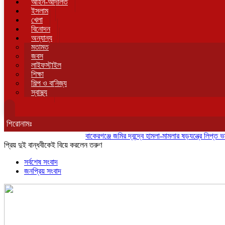
আইন-আদালত
ইসলাম
খেলা
বিনোদন
অন্যান্য
মতামত
জবস
লাইফস্টাইল
শিক্ষা
শিল্প ও বানিজ্য
স্বাস্থ্য
শিরোনামঃ
বাকেরগঞ্জে জমির দ্বন্দ্বে হামলা-মামলার ষড়যন্ত্রে লিপ্ত ভাতিজার 
প্রিয় দুই বান্ধবীকেই বিয়ে করলেন তরুণ
সর্বশেষ সংবাদ
জনপ্রিয় সংবাদ