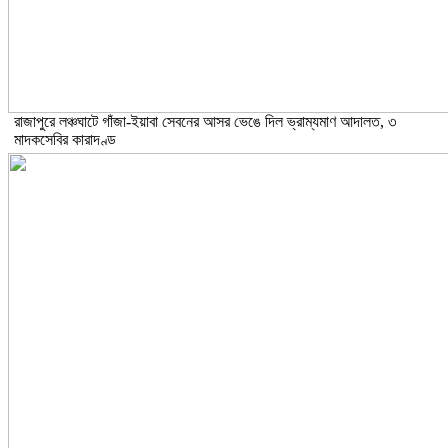
রাজাপুরে লঞ্চঘাটে গাঁজা-ইয়াবা সেবনের আসর ভেঙে দিল ভ্রাম্যমাণ আদালত, ৩
মাদকসেবির কারাদণ্ড