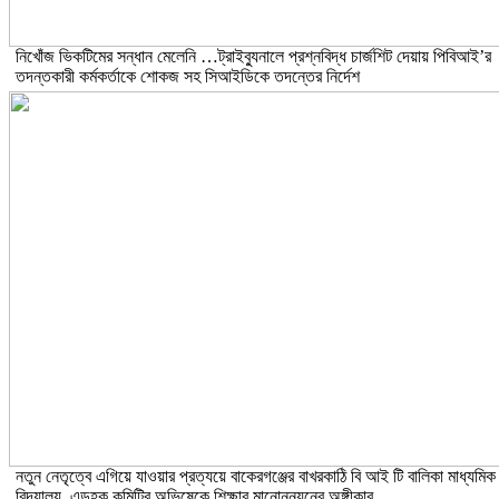
নিখোঁজ ভিকটিমের সন্ধান মেলেনি …ট্রাইব্যুনালে প্রশ্নবিদ্ধ চার্জশিট দেয়ায় পিবিআই’র
তদন্তকারী কর্মকর্তাকে শোকজ সহ সিআইডিকে তদন্তের নির্দেশ
নতুন নেতৃত্বে এগিয়ে যাওয়ার প্রত্যয়ে বাকেরগঞ্জের বাখরকাঠি বি আই টি বালিকা মাধ্যমিক
বিদ্যালয়, এডহক কমিটির অভিষেকে শিক্ষার মানোন্নয়নের অঙ্গীকার