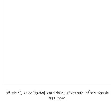
৭ই আগস্ট, ২০২৬ খ্রিস্টাব্দ| ২৩শে শ্রাবণ, ১৪৩৩ বঙ্গাব্দ| বর্ষাকাল| শুক্রবার|
সন্ধ্যা ৬:০০|