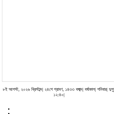
৮ই আগস্ট, ২০২৬ খ্রিস্টাব্দ| ২৪শে শ্রাবণ, ১৪৩৩ বঙ্গাব্দ| বর্ষাকাল| শনিবার| দুপু
১২:৪০|