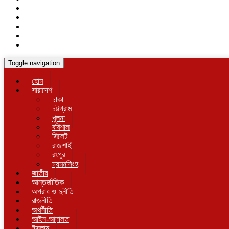
Toggle navigation
হোম
সারাদেশ
ঢাকা
চট্টগ্রাম
খুলনা
বরিশাল
সিলেট
রাজশাহী
রংপুর
ময়মনসিংহ
জাতীয়
আন্তর্জাতিক
অপরাধ ও দুর্নীতি
রাজনীতি
অর্থনীতি
আইন-আদালত
ইসলাম