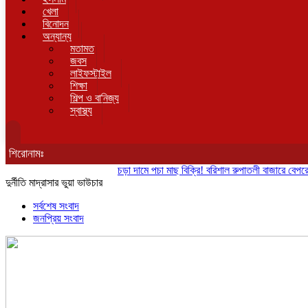
খেলা
বিনোদন
অন্যান্য
মতামত
জবস
লাইফস্টাইল
শিক্ষা
শিল্প ও বানিজ্য
স্বাস্থ্য
শিরোনামঃ
চড়া দামে পচা মাছ বিক্রি! বরিশাল রুপাতলী বাজারে বেপরোয়া মাছ ব
দুর্নীতি মাদ্রাসার ভুয়া ভাউচার
সর্বশেষ সংবাদ
জনপ্রিয় সংবাদ