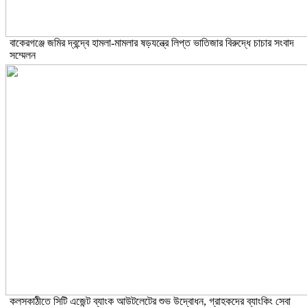
বাকেরগঞ্জে জমির দ্বন্দ্বে হামলা-মামলার ষড়যন্ত্রে লিপ্ত ভাতিজার বিরুদ্ধে চাচার সংবাদ
সম্মেলন
কলসকাঠীতে সিটি এজেন্ট ব্যাংক আউটলেটের শুভ উদ্বোধন, গ্রাহকদের ব্যাংকিং সেবা