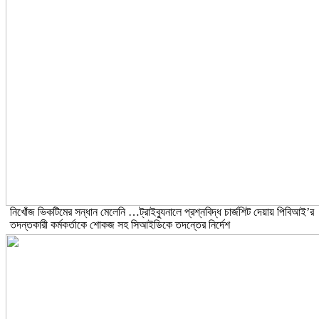
নিখোঁজ ভিকটিমের সন্ধান মেলেনি …ট্রাইব্যুনালে প্রশ্নবিদ্ধ চার্জশিট দেয়ায় পিবিআই’র
তদন্তকারী কর্মকর্তাকে শোকজ সহ সিআইডিকে তদন্তের নির্দেশ