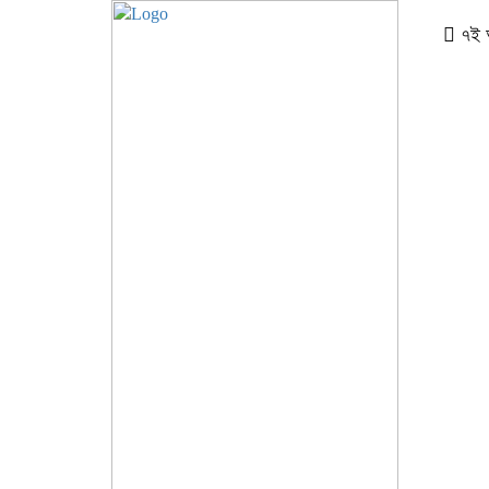
৭ই আগ