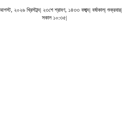
স্ট, ২০২৬ খ্রিস্টাব্দ| ২৩শে শ্রাবণ, ১৪৩৩ বঙ্গাব্দ| বর্ষাকাল| শুক্রবার|
সকাল ১০:৩৫|