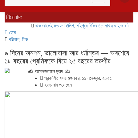
navigation
শিরোনামঃ
এক জালেই ৪৬ মণ ইলিশ, মহিপুরে বিক্রি ৪৮ লাখ ৫০ হাজার টাকায়
চড়া দ
হোম
বরিশাল
,
লিড
৯ দিনের অনশন, ভালোবাসা আর ধর্মান্তর — অবশেষে
১৮ বছরের প্রেমিককে বিয়ে ২৫ বছরের তরুণীর
✍️ আসাদুজ্জামান মুরাদ ✍
প্রকাশিত সময় মঙ্গলবার, ১১ নভেম্বর, ২০২৫
২৩৬ বার পড়েছেন