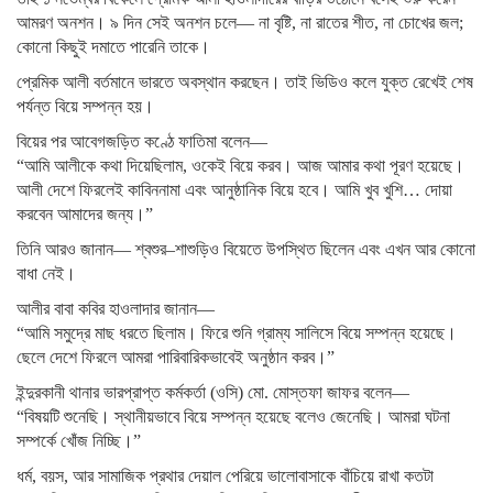
আমরণ অনশন। ৯ দিন সেই অনশন চলে— না বৃষ্টি, না রাতের শীত, না চোখের জল;
কোনো কিছুই দমাতে পারেনি তাকে।
প্রেমিক আলী বর্তমানে ভারতে অবস্থান করছেন। তাই ভিডিও কলে যুক্ত রেখেই শেষ
পর্যন্ত বিয়ে সম্পন্ন হয়।
বিয়ের পর আবেগজড়িত কণ্ঠে ফাতিমা বলেন—
“আমি আলীকে কথা দিয়েছিলাম, ওকেই বিয়ে করব। আজ আমার কথা পূরণ হয়েছে।
আলী দেশে ফিরলেই কাবিননামা এবং আনুষ্ঠানিক বিয়ে হবে। আমি খুব খুশি… দোয়া
করবেন আমাদের জন্য।”
তিনি আরও জানান— শ্বশুর–শাশুড়িও বিয়েতে উপস্থিত ছিলেন এবং এখন আর কোনো
বাধা নেই।
আলীর বাবা কবির হাওলাদার জানান—
“আমি সমুদ্রে মাছ ধরতে ছিলাম। ফিরে শুনি গ্রাম্য সালিসে বিয়ে সম্পন্ন হয়েছে।
ছেলে দেশে ফিরলে আমরা পারিবারিকভাবেই অনুষ্ঠান করব।”
ইন্দুরকানী থানার ভারপ্রাপ্ত কর্মকর্তা (ওসি) মো. মোস্তফা জাফর বলেন—
“বিষয়টি শুনেছি। স্থানীয়ভাবে বিয়ে সম্পন্ন হয়েছে বলেও জেনেছি। আমরা ঘটনা
সম্পর্কে খোঁজ নিচ্ছি।”
ধর্ম, বয়স, আর সামাজিক প্রথার দেয়াল পেরিয়ে ভালোবাসাকে বাঁচিয়ে রাখা কতটা