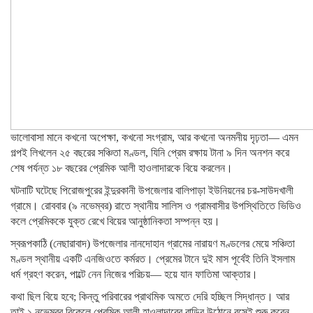
ভালোবাসা মানে কখনো অপেক্ষা, কখনো সংগ্রাম, আর কখনো অনমনীয় দৃঢ়তা— এমন
গল্পই লিখলেন ২৫ বছরের সঞ্চিতা মণ্ডল, যিনি প্রেম রক্ষায় টানা ৯ দিন অনশন করে
শেষ পর্যন্ত ১৮ বছরের প্রেমিক আলী হাওলাদারকে বিয়ে করলেন।
ঘটনাটি ঘটেছে পিরোজপুরের ইন্দুরকানী উপজেলার বালিপাড়া ইউনিয়নের চর-সাউদখালী
গ্রামে। রোববার (৯ নভেম্বর) রাতে স্থানীয় সালিস ও গ্রামবাসীর উপস্থিতিতে ভিডিও
কলে প্রেমিককে যুক্ত রেখে বিয়ের আনুষ্ঠানিকতা সম্পন্ন হয়।
স্বরূপকাঠি (নেছারাবাদ) উপজেলার নানদোহান গ্রামের নারায়ণ মণ্ডলের মেয়ে সঞ্চিতা
মণ্ডল স্থানীয় একটি এনজিওতে কর্মরত। প্রেমের টানে দুই মাস পূর্বেই তিনি ইসলাম
ধর্ম গ্রহণ করেন, পাল্টে নেন নিজের পরিচয়— হয়ে যান ফাতিমা আক্তার।
কথা ছিল বিয়ে হবে; কিন্তু পরিবারের প্রাথমিক অমতে দেরি হচ্ছিল সিদ্ধান্ত। আর
তাই ১ নভেম্বর বিকেলে প্রেমিক আলী হাওলাদারের বাড়ির উঠোনে বসেই শুরু করেন