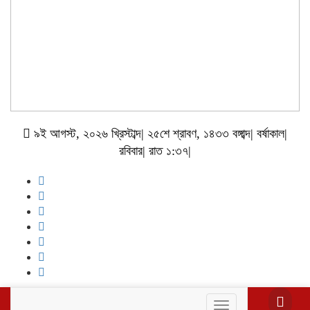
৯ই আগস্ট, ২০২৬ খ্রিস্টাব্দ| ২৫শে শ্রাবণ, ১৪৩৩ বঙ্গাব্দ| বর্ষাকাল|
রবিবার| রাত ১:৩৭|
Toggle