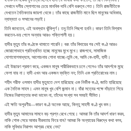
সেখানে দলীয় স্লোগানের চেয়ে মানবিক দাবি বেশি গুরুত্ব পেত। তিনি রাজনীতিকে
দেখতেন নৈতিকতার জায়গা থেকে। তাঁর কাছে রাজনীতি মানে ছিল মানুষের অধিকার,
ন্যায্যতা ও সম্মানের লড়াই।
তিনি জানতেন, এই অবস্থান ঝুঁকিপূর্ণ। তবু তিনি পিছপা হননি। কারণ তিনি বিশ্বাস
করতেন-ভয় পেলে অন্যায় আরও শক্তিশালী হয়।
হাদীর মৃত্যু তাঁর কণ্ঠকে থামাতে পারেনি। বরং তাঁর বিদায়ের পর সেই কণ্ঠ আরও
জোরালোভাবে প্রতিধ্বনিত হচ্ছে মানুষের মুখে মুখে। রাজপথে, সামাজিক
যোগাযোগমাধ্যমে, আলোচনায় শোনা যাচ্ছে-তুমি কে, আমি কে-হাদী, হাদী।
এই উচ্চারণ প্রমাণ করে, একজন মানুষ শারীরিকভাবে চলে গেলেও তাঁর আদর্শকে মুছে
ফেলা যায় না। হাদী এখন আর একজন ব্যক্তি নন; তিনি এক প্রতিরোধের নাম।
শহীদ শরীফ ওসমান হাদীর মৃত্যুতে দেশ হারিয়েছে এক নির্ভীক কণ্ঠ, জাতি হারিয়েছে
এক নৈতিক সাহস। এমন মানুষ খুব বেশি জন্মান না। যাঁরা সত্যের পক্ষে দাঁড়াতে গিয়ে
নিজের নিরাপত্তার কথা ভাবেন না, তাঁদের সংখ্যা সব সময়ই সীমিত।
এই ক্ষতি অপূরণীয়—কারণ কণ্ঠ অনেক আছে, কিন্তু সাহসী কণ্ঠ খুব কম।
হাদীর মৃত্যু আমাদের সামনে বড় প্রশ্ন রেখে গেছে। আমরা কি তাঁর আদর্শ ধারণ করব,
নাকি শোক সেরে আবার নীরবতায় ফিরে যাব? আমরা কি অন্যায়ের বিরুদ্ধে কথা বলব,
নাকি সুবিধার নিরাপদ আশ্রয় বেছে নেব?