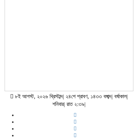
৮ই আগস্ট, ২০২৬ খ্রিস্টাব্দ| ২৪শে শ্রাবণ, ১৪৩৩ বঙ্গাব্দ| বর্ষাকাল|
শনিবার| রাত ২:৩৯|