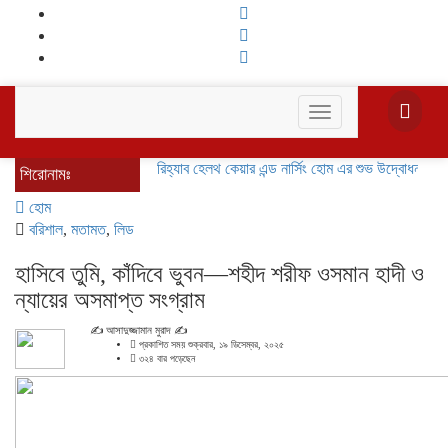
Toggle
navigation
বরিশালে রিহ্যাব হেলথ কেয়ার এন্ড নার্সিং হোম এর শুভ উদ্বোধন
বাকেরগঞ্জ
শিরোনামঃ
হোম
বরিশাল
,
মতামত
,
লিড
হাসিবে তুমি, কাঁদিবে ভুবন—শহীদ শরীফ ওসমান হাদী ও
ন্যায়ের অসমাপ্ত সংগ্রাম
✍️ আসাদুজ্জামান মুরাদ ✍
প্রকাশিত সময় শুক্রবার, ১৯ ডিসেম্বর, ২০২৫
৩২৪ বার পড়েছেন