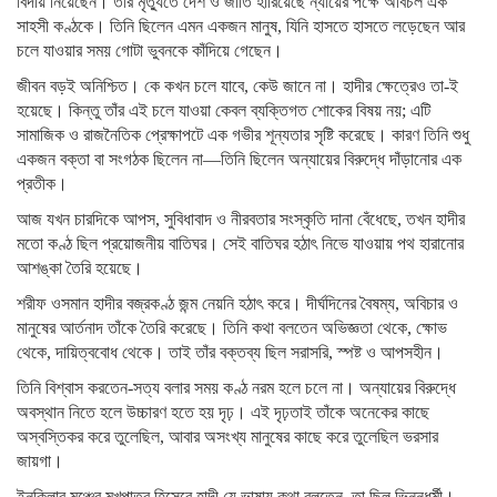
বিদায় নিয়েছেন। তাঁর মৃত্যুতে দেশ ও জাতি হারিয়েছে ন্যায়ের পক্ষে অবিচল এক
সাহসী কণ্ঠকে। তিনি ছিলেন এমন একজন মানুষ, যিনি হাসতে হাসতে লড়েছেন আর
চলে যাওয়ার সময় গোটা ভুবনকে কাঁদিয়ে গেছেন।
জীবন বড়ই অনিশ্চিত। কে কখন চলে যাবে, কেউ জানে না। হাদীর ক্ষেত্রেও তা-ই
হয়েছে। কিন্তু তাঁর এই চলে যাওয়া কেবল ব্যক্তিগত শোকের বিষয় নয়; এটি
সামাজিক ও রাজনৈতিক প্রেক্ষাপটে এক গভীর শূন্যতার সৃষ্টি করেছে। কারণ তিনি শুধু
একজন বক্তা বা সংগঠক ছিলেন না—তিনি ছিলেন অন্যায়ের বিরুদ্ধে দাঁড়ানোর এক
প্রতীক।
আজ যখন চারদিকে আপস, সুবিধাবাদ ও নীরবতার সংস্কৃতি দানা বেঁধেছে, তখন হাদীর
মতো কণ্ঠ ছিল প্রয়োজনীয় বাতিঘর। সেই বাতিঘর হঠাৎ নিভে যাওয়ায় পথ হারানোর
আশঙ্কা তৈরি হয়েছে।
শরীফ ওসমান হাদীর বজ্রকণ্ঠ জন্ম নেয়নি হঠাৎ করে। দীর্ঘদিনের বৈষম্য, অবিচার ও
মানুষের আর্তনাদ তাঁকে তৈরি করেছে। তিনি কথা বলতেন অভিজ্ঞতা থেকে, ক্ষোভ
থেকে, দায়িত্ববোধ থেকে। তাই তাঁর বক্তব্য ছিল সরাসরি, স্পষ্ট ও আপসহীন।
তিনি বিশ্বাস করতেন-সত্য বলার সময় কণ্ঠ নরম হলে চলে না। অন্যায়ের বিরুদ্ধে
অবস্থান নিতে হলে উচ্চারণ হতে হয় দৃঢ়। এই দৃঢ়তাই তাঁকে অনেকের কাছে
অস্বস্তিকর করে তুলেছিল, আবার অসংখ্য মানুষের কাছে করে তুলেছিল ভরসার
জায়গা।
ইনকিলাব মঞ্চের মুখপাত্র হিসেবে হাদী যে ভাষায় কথা বলতেন, তা ছিল ভিন্নধর্মী।