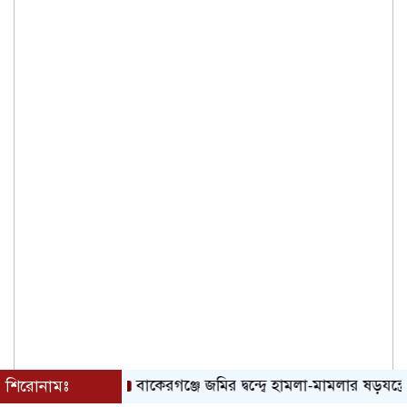
শিরোনামঃ
বাকেরগঞ্জে জমির দ্বন্দ্বে হামলা-মামলার ষড়যন্ত্রে লিপ্