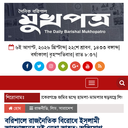
৬ই আগস্ট, ২০২৬ খ্রিস্টাব্দ| ২২শে শ্রাবণ, ১৪৩৩ বঙ্গাব্দ|
বর্ষাকাল| বৃহস্পতিবার| রাত ৮:৩৭|
Toggle
navigation
শিরোনামঃ
বাকেরগঞ্জে জমির দ্বন্দ্বে হামলা-মামলার ষড়যন্ত্রে লিপ্ত ভাতিজা
হোম
রাজনীতি
,
লিড
,
সারাদেশ
বরিশালে রাজনৈতিক বিরোধে ইসলামী