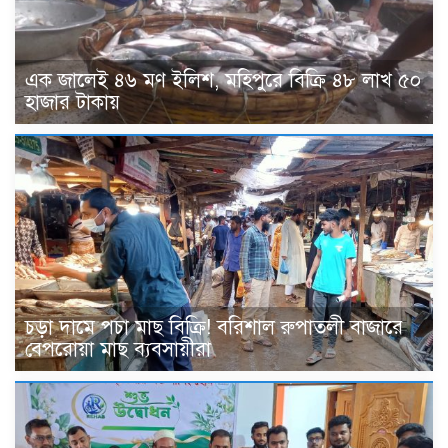
এক জালেই ৪৬ মণ ইলিশ, মহিপুরে বিক্রি ৪৮ লাখ ৫০
হাজার টাকায়
চড়া দামে পচা মাছ বিক্রি! বরিশাল রুপাতলী বাজারে
বেপরোয়া মাছ ব্যবসায়ীরা