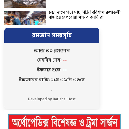
চড়া দামে পচা মাছ বিক্রি! বরিশাল রুপাতলী
বাজারে বেপরোয়া মাছ ব্যবসায়ীরা
রমজান সময়সূচি
বরিশালে রিহ্যাব হেলথ কেয়ার এন্ড নার্সিং
হোম এর শুভ উদ্বোধন
আজ ৩০ রমজান
সেহরির শেষ:
--
বাকেরগঞ্জে জমির দ্বন্দ্বে হামলা-মামলার
ইফতার শুরু:
--
ষড়যন্ত্রে লিপ্ত ভাতিজার বিরুদ্ধে চাচার সংবাদ
সম্মেলন
ইফতারের বাকি: ২১ঘ ৩৯মি ৩৬সে
.
কলসকাঠীতে সিটি এজেন্ট ব্যাংক
আউটলেটের শুভ উদ্বোধন, গ্রাহকদের ব্যাংকিং
Developed by Barishal Host
সেবা সম্পর্কে অবহিতকরণ
রাজাপুরে লঞ্চঘাটে গাঁজা-ইয়াবা সেবনের
আসর ভেঙে দিল ভ্রাম্যমাণ আদালত, ৩
মাদকসেবির কারাদণ্ড