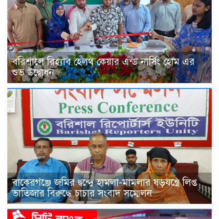
বরিশালে রিহ্যাব হেলথ কেয়ার এন্ড নার্সিং হোম এর
শুভ উদ্বোধন
বাকেরগঞ্জে জমির দ্বন্দ্বে হামলা-মামলার ষড়যন্ত্রে লিপ্ত
ভাতিজার বিরুদ্ধে চাচার সংবাদ সম্মেলন