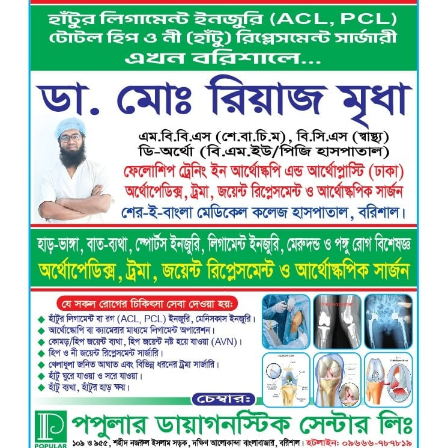
নিখোঁজ ভিকটিমের সন্ধান মেলেনি …
ট্রাইব্যুনালে প্রশ্নবিদ্ধ চার্জশিট দেয়ায়
পিবিআই’র তদন্তকারী কর্মকর্তাকে শোকজ সহ
সিআইডিকে তদন্তের নির্দেশ
নতুন নেতৃত্বে এগিয়ে যাওয়ার প্রত্যয়ে
বাকেরগঞ্জের বাখরকাঠি বি আই টি বালিকা
মাধ্যমিক বিদ্যালয়, এডহক কমিটির অভিষেকে
শিক্ষার মানোন্নয়নের অঙ্গীকার
বরিশালে গভীর রাতে বিশ্ববিদ্যালয়
শিক্ষার্থীদের তৎপরতায় অবৈধ বাল্কহেড এবং
লোড ড্রেজার জব্দ, ৪ জনের এক মাসের
কারাদণ্ড