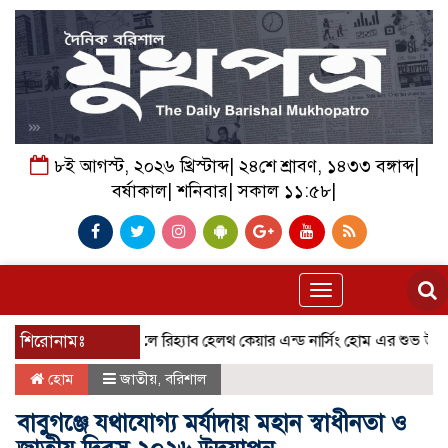
৮ই আগস্ট, ২০২৬ খ্রিস্টাব্দ| ২৪শে শ্রাবণ, ১৪৩৩ বঙ্গাব্দ|
বর্ষাকাল| শনিবার| সকাল ১১:৫৮|
Toggle
navigation
শিরোনামঃ
বরিশালে রিহ্যাব হেলথ কেয়ার এন্ড নার্সিং হোম এর শুভ উদ্বোধন
হোম
জাতীয়
,
বরিশাল
বাবুগঞ্জে যথাযোগ্য মর্যাদায় মহান স্বাধীনতা ও