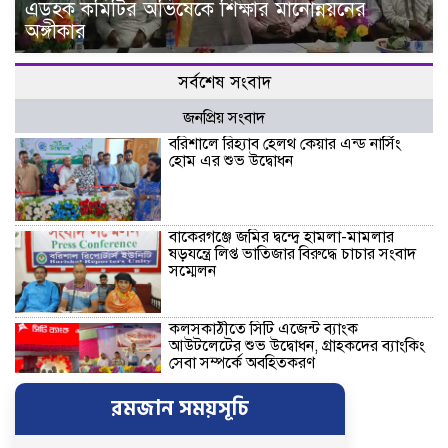
এডহক কমিটির অভিষেকে শিক্ষার মানোন্নয়নের
অঙ্গীকার
সর্বশেষ সংবাদ
জনপ্রিয় সংবাদ
বরিশালে রিহ্যাব হেলথ কেয়ার এন্ড নার্সিং
হোম এর শুভ উদ্বোধন
বাকেরগঞ্জে জমির দ্বন্দ্বে হামলা-মামলার
ষড়যন্ত্রে লিপ্ত ভাতিজার বিরুদ্ধে চাচার সংবাদ
সম্মেলন
কলসকাঠীতে সিটি এজেন্ট ব্যাংক
আউটলেটের শুভ উদ্বোধন, গ্রাহকদের ব্যাংকিং
সেবা সম্পর্কে অবহিতকরণ
রমজান সময়সূচি
রাজাপুরে লঞ্চঘাটে গাঁজা-ইয়াবা সেবনের
আসর ভেঙে দিল ভ্রাম্যমাণ আদালত, ৩