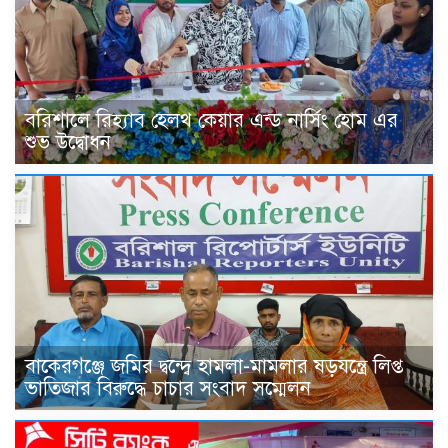
বরিশালে রিহ্যাব হেলথ কেয়ার এন্ড নার্সিং হোম এর
শুভ উদ্বোধন
বাকেরগঞ্জে জমির দ্বন্দ্বে হামলা-মামলার ষড়যন্ত্রে লিপ্ত
ভাতিজার বিরুদ্ধে চাচার সংবাদ সম্মেলন