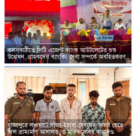
কলসকাঠীতে সিটি এজেন্ট ব্যাংক আউটলেটের শুভ
উদ্বোধন, গ্রাহকদের ব্যাংকিং সেবা সম্পর্কে অবহিতকরণ
রাজাপুরে লঞ্চঘাটে গাঁজা-ইয়াবা সেবনের আসর ভেঙে
দিল ভ্রাম্যমাণ আদালত, ৩ মাদকসেবির কারাদণ্ড