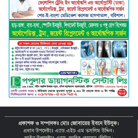
ওপর হামলা, জেলা সাংবাদিক ইউনিয়নের
নিন্দা
বরিশাল ক্লাবের সভাপতি নির্বাচিত হওয়ায়
এ্যাডঃ মুজিবুর রহমান সরোয়ার কে ফুলেল
শুভেচ্ছা”
প্রকাশক ও সম্পাদকঃ মোঃ জোবায়ের ইবনে ইউসুফ।
প্রধান উপদেষ্টাঃ এ্যাড.এইচ এম তসলিম উদ্দিন।