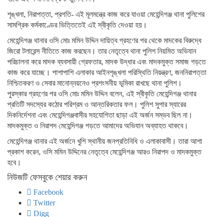
শৃঙ্খলা, নিরাপত্তা, প্রগতি- এই মূলমন্ত্রে কাজ করে যাওয়া মেহেন্দিগঞ্জ থানা পুলিশের
সামগ্রিক কর্মকাণ্ডের ভিত্তিতেই এই স্বীকৃতি দেওয়া হয়।
মেহেন্দিগঞ্জ থানার ওসি মোঃ মমিন উদ্দিন দায়িত্ব গ্রহণের পর থেকে মাদকের বিরুদ্ধে
জিরো টলারেন্স নীতিতে কাজ করছেন। তার নেতৃত্বে থানা পুলিশ নিয়মিত অভিযান
পরিচালনা করে মাদক ব্যবসায়ী গ্রেফতার, মাদক উদ্ধার এবং মাদকমুক্ত সমাজ গড়তে
কাজ করে যাচ্ছে। পাশাপাশি এলাকার আইনশৃঙ্খলা পরিস্থিতি নিয়ন্ত্রণ, জননিরাপত্তা
নিশ্চিতকরণ ও সেবার মানোন্নয়নেও প্রশংসনীয় ভূমিকা রাখছে থানা পুলিশ।
পুরস্কার গ্রহণের পর ওসি মোঃ মমিন উদ্দিন বলেন, এই স্বীকৃতি মেহেন্দিগঞ্জ থানার
প্রতিটি সদস্যের কঠোর পরিশ্রম ও আন্তরিকতার ফল। পুলিশ সুপার স্যারের
দিকনির্দেশনা এবং মেহেন্দিগঞ্জবাসীর সহযোগিতা ছাড়া এই অর্জন সম্ভব ছিল না।
মাদকমুক্ত ও নিরাপদ মেহেন্দিগঞ্জ গড়তে আমাদের অভিযান অব্যাহত থাকবে।
মেহেন্দিগঞ্জ থানার এই অর্জনে খুশি স্থানীয় জনপ্রতিনিধি ও এলাকাবাসী। তারা আশা
প্রকাশ করেন, ওসি মমিন উদ্দিনের নেতৃত্বে মেহেন্দিগঞ্জ আরও নিরাপদ ও মাদকমুক্ত
হবে।
নিউজটি ফেসবুকে শেয়ার করুন
Facebook
Twitter
Digg