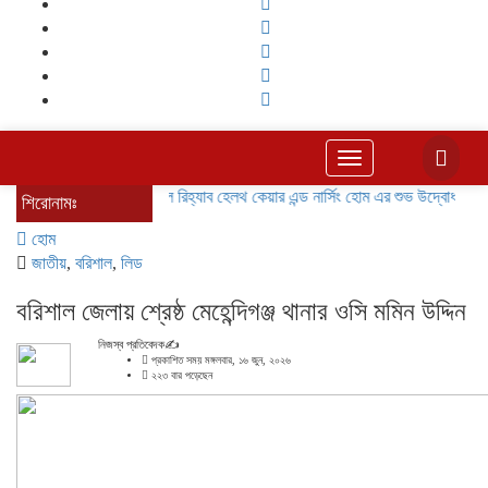
Toggle
navigation
বরিশালে রিহ্যাব হেলথ কেয়ার এন্ড নার্সিং হোম এর শুভ উদ্বোধন
বাকেরগঞ্
শিরোনামঃ
হোম
জাতীয়
,
বরিশাল
,
লিড
বরিশাল জেলায় শ্রেষ্ঠ মেহেন্দিগঞ্জ থানার ওসি মমিন উদ্দিন
নিজস্ব প্রতিবেদক✍️
প্রকাশিত সময় মঙ্গলবার, ১৬ জুন, ২০২৬
২২৩ বার পড়েছেন