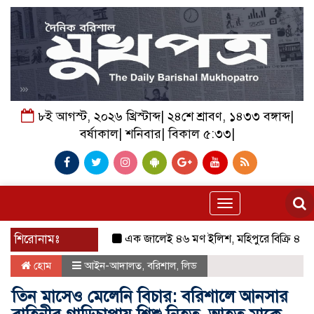
৮ই আগস্ট, ২০২৬ খ্রিস্টাব্দ| ২৪শে শ্রাবণ, ১৪৩৩ বঙ্গাব্দ|
বর্ষাকাল| শনিবার| বিকাল ৫:৩৩|
Toggle
navigation
শিরোনামঃ
এক জালেই ৪৬ মণ ইলিশ, মহিপুরে বিক্রি ৪৮ লাখ ৫
হোম
আইন-আদালত
,
বরিশাল
,
লিড
তিন মাসেও মেলেনি বিচার: বরিশালে আনসার