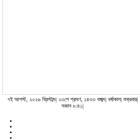
৭ই আগস্ট, ২০২৬ খ্রিস্টাব্দ| ২৩শে শ্রাবণ, ১৪৩৩ বঙ্গাব্দ| বর্ষাকাল| শুক্রবার|
সকাল ৮:৪১|