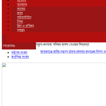
বিনোদন
অন্যান্য
মতামত
জবস
লাইফস্টাইল
শিক্ষা
শিল্প ও বানিজ্য
স্বাস্থ্য
স্কুল-কলেজে শনিবার ক্লাস নেওয়ার সিদ্ধান্ত
শিরোনামঃ
বাকেরগঞ্জে জমির দ্বন্দ্বে হামলা-মামলার ষড়যন্ত্রে লিপ্ত ভাতিজার 
সর্বশেষ সংবাদ
জনপ্রিয় সংবাদ