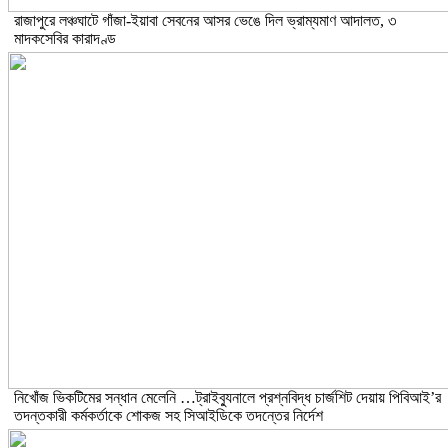
রাজাপুরে লঞ্চঘাটে গাঁজা-ইয়াবা সেবনের আসর ভেঙে দিল ভ্রাম্যমাণ আদালত, ৩
মাদকসেবির কারাদণ্ড
নিখোঁজ ভিকটিমের সন্ধান মেলেনি …ট্রাইব্যুনালে প্রশ্নবিদ্ধ চার্জশিট দেয়ায় পিবিআই’র
তদন্তকারী কর্মকর্তাকে শোকজ সহ সিআইডিকে তদন্তের নির্দেশ