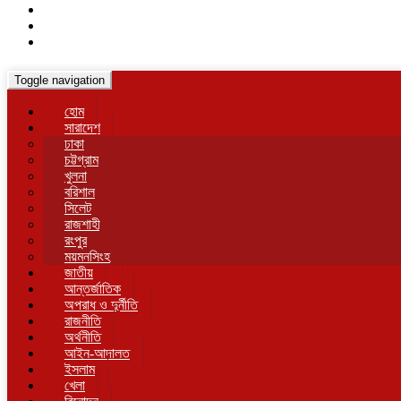
Toggle navigation
হোম
সারাদেশ
ঢাকা
চট্টগ্রাম
খুলনা
বরিশাল
সিলেট
রাজশাহী
রংপুর
ময়মনসিংহ
জাতীয়
আন্তর্জাতিক
অপরাধ ও দুর্নীতি
রাজনীতি
অর্থনীতি
আইন-আদালত
ইসলাম
খেলা