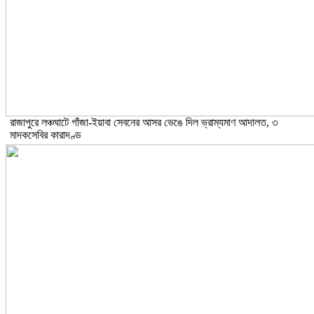
রাজাপুরে লঞ্চঘাটে গাঁজা-ইয়াবা সেবনের আসর ভেঙে দিল ভ্রাম্যমাণ আদালত, ৩
মাদকসেবির কারাদণ্ড