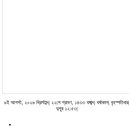
৬ই আগস্ট, ২০২৬ খ্রিস্টাব্দ| ২২শে শ্রাবণ, ১৪৩৩ বঙ্গাব্দ| বর্ষাকাল| বৃহস্পতিবার
দুপুর ১২:৫৩|