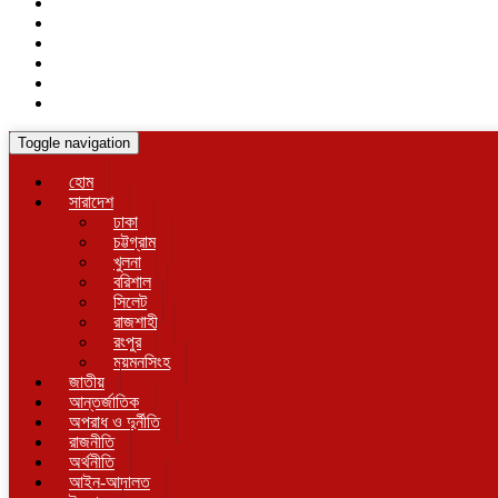
Toggle navigation
হোম
সারাদেশ
ঢাকা
চট্টগ্রাম
খুলনা
বরিশাল
সিলেট
রাজশাহী
রংপুর
ময়মনসিংহ
জাতীয়
আন্তর্জাতিক
অপরাধ ও দুর্নীতি
রাজনীতি
অর্থনীতি
আইন-আদালত