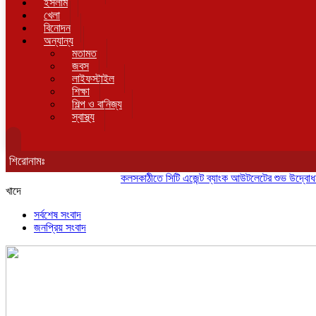
ইসলাম
খেলা
বিনোদন
অন্যান্য
মতামত
জবস
লাইফস্টাইল
শিক্ষা
শিল্প ও বানিজ্য
স্বাস্থ্য
শিরোনামঃ
কলসকাঠীতে সিটি এজেন্ট ব্যাংক আউটলেটের শুভ উদ্বোধন, গ্রাহক
খাদে
সর্বশেষ সংবাদ
জনপ্রিয় সংবাদ