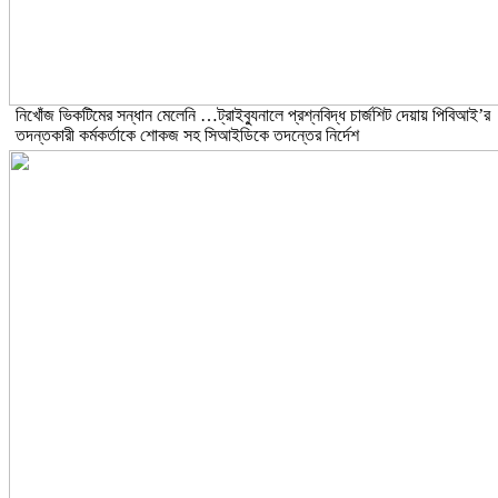
নিখোঁজ ভিকটিমের সন্ধান মেলেনি …ট্রাইব্যুনালে প্রশ্নবিদ্ধ চার্জশিট দেয়ায় পিবিআই’র
তদন্তকারী কর্মকর্তাকে শোকজ সহ সিআইডিকে তদন্তের নির্দেশ