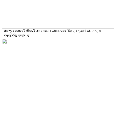
রাজাপুরে লঞ্চঘাটে গাঁজা-ইয়াবা সেবনের আসর ভেঙে দিল ভ্রাম্যমাণ আদালত, ৩
মাদকসেবির কারাদণ্ড