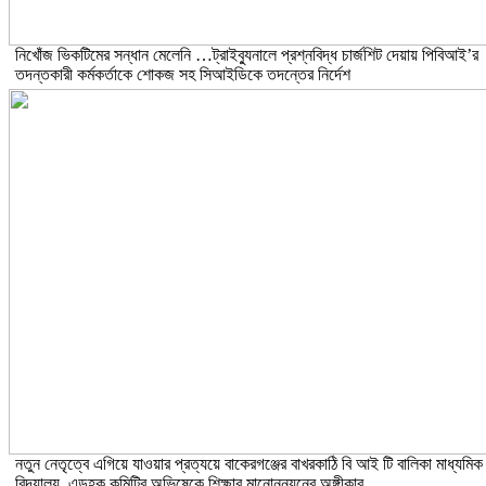
নিখোঁজ ভিকটিমের সন্ধান মেলেনি …ট্রাইব্যুনালে প্রশ্নবিদ্ধ চার্জশিট দেয়ায় পিবিআই’র
তদন্তকারী কর্মকর্তাকে শোকজ সহ সিআইডিকে তদন্তের নির্দেশ
নতুন নেতৃত্বে এগিয়ে যাওয়ার প্রত্যয়ে বাকেরগঞ্জের বাখরকাঠি বি আই টি বালিকা মাধ্যমিক
বিদ্যালয়, এডহক কমিটির অভিষেকে শিক্ষার মানোন্নয়নের অঙ্গীকার