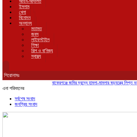
আইন-আদালত
ইসলাম
খেলা
বিনোদন
অন্যান্য
মতামত
জবস
লাইফস্টাইল
শিক্ষা
শিল্প ও বানিজ্য
স্বাস্থ্য
শিরোনামঃ
বাকেরগঞ্জে জমির দ্বন্দ্বে হামলা-মামলার ষড়যন্ত্রে লিপ্ত ভাতিজার 
এনা পরিবহনের
সর্বশেষ সংবাদ
জনপ্রিয় সংবাদ