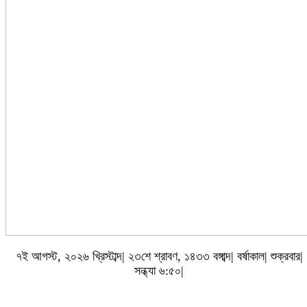
৭ই আগস্ট, ২০২৬ খ্রিস্টাব্দ| ২৩শে শ্রাবণ, ১৪৩৩ বঙ্গাব্দ| বর্ষাকাল| শুক্রবার|
সন্ধ্যা ৬:৫০|