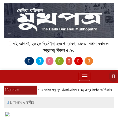
৭ই আগস্ট, ২০২৬ খ্রিস্টাব্দ| ২৩শে শ্রাবণ, ১৪৩৩ বঙ্গাব্দ| বর্ষাকাল|
শুক্রবার| বিকাল ৫:২০|
Toggle
navigation
শিরোনামঃ
বাকেরগঞ্জে জমির দ্বন্দ্বে হামলা-মামলার ষড়যন্ত্রে লিপ্ত ভাতিজার বিরুদ্ধে চাচ
অপরাধ ও দুর্নীতি