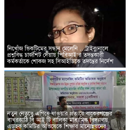
নিখোঁজ ভিকটিমের সন্ধান মেলেনি …ট্রাইব্যুনালে
প্রশ্নবিদ্ধ চার্জশিট দেয়ায় পিবিআই’র তদন্তকারী
কর্মকর্তাকে শোকজ সহ সিআইডিকে তদন্তের নির্দেশ
নতুন নেতৃত্বে এগিয়ে যাওয়ার প্রত্যয়ে বাকেরগঞ্জের
বাখরকাঠি বি আই টি বালিকা মাধ্যমিক বিদ্যালয়,
এডহক কমিটির অভিষেকে শিক্ষার মানোন্নয়নের