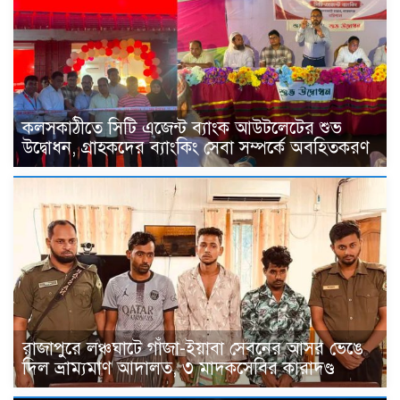
কলসকাঠীতে সিটি এজেন্ট ব্যাংক আউটলেটের শুভ
উদ্বোধন, গ্রাহকদের ব্যাংকিং সেবা সম্পর্কে অবহিতকরণ
রাজাপুরে লঞ্চঘাটে গাঁজা-ইয়াবা সেবনের আসর ভেঙে
দিল ভ্রাম্যমাণ আদালত, ৩ মাদকসেবির কারাদণ্ড