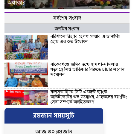
অঙ্গীকার
সর্বশেষ সংবাদ
জনপ্রিয় সংবাদ
বরিশালে রিহ্যাব হেলথ কেয়ার এন্ড নার্সিং
হোম এর শুভ উদ্বোধন
বাকেরগঞ্জে জমির দ্বন্দ্বে হামলা-মামলার
ষড়যন্ত্রে লিপ্ত ভাতিজার বিরুদ্ধে চাচার সংবাদ
সম্মেলন
কলসকাঠীতে সিটি এজেন্ট ব্যাংক
আউটলেটের শুভ উদ্বোধন, গ্রাহকদের ব্যাংকিং
সেবা সম্পর্কে অবহিতকরণ
রমজান সময়সূচি
রাজাপুরে লঞ্চঘাটে গাঁজা-ইয়াবা সেবনের
আসর ভেঙে দিল ভ্রাম্যমাণ আদালত, ৩
মাদকসেবির কারাদণ্ড
আজ ৩০ রমজান