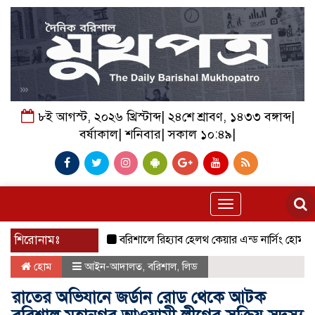
৮ই আগস্ট, ২০২৬ খ্রিস্টাব্দ| ২৪শে শ্রাবণ, ১৪৩৩ বঙ্গাব্দ|
বর্ষাকাল| শনিবার| সকাল ১০:৪৯|
Toggle
navigation
শিরোনামঃ
বরিশালে রিহ্যাব হেলথ কেয়ার এন্ড নার্সিং হোম এর শুভ
হোম
আইন-আদালত
,
বরিশাল
,
লিড
রাতের অভিযানে জর্ডান রোড থেকে আটক