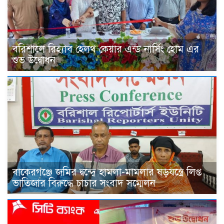
বরিশালে রিহ্যাব হেলথ কেয়ার এন্ড নার্সিং হোম এর
শুভ উদ্বোধন
বাকেরগঞ্জে জমির দ্বন্দ্বে হামলা-মামলার ষড়যন্ত্রে লিপ্ত
ভাতিজার বিরুদ্ধে চাচার সংবাদ সম্মেলন