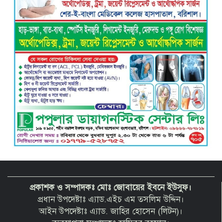
বরিশাল ক্লাবের সভাপতি নির্বাচিত হওয়ায়
এ্যাডঃ মুজিবুর রহমান সরোয়ার কে ফুলেল
শুভেচ্ছা”
প্রকাশক ও সম্পাদকঃ মোঃ জোবায়ের ইবনে ইউসুফ।
প্রধান উপদেষ্টাঃ এ্যাড.এইচ এম তসলিম উদ্দিন।
আইন উপদেষ্টাঃ এ্যাড. জাহির হোসেন (লিটন)।