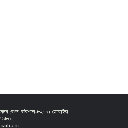
 ৫৬ সদর রোড, বরিশাল-৮২০০। মোবাইল:
৭৬৮০।
mail.com