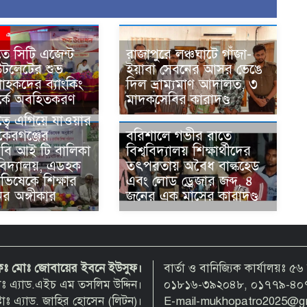
ে সিটি এজেন্ট
রাজাপুরে লঞ্চঘাটে গাঁজা-
উটলেটের শুভ
ইয়াবা সেবনের আসর ভেঙে
্রাহকদের ব্যাংকিং
দিল ভ্রাম্যমাণ আদালত, ৩
পর্কে অবহিতকরণ
মাদকসেবির কারাদণ্ড
ত্বে এগিয়ে যাওয়ার
াকেরগঞ্জের
বরিশালে গভীর রাতে
 বি আই টি বালিকা
বিশ্ববিদ্যালয় শিক্ষার্থীদের
বিদ্যালয়, এডহক
তৎপরতায় অবৈধ বাল্কহেড
ভিষেকে শিক্ষার
এবং লোড ড্রেজার জব্দ, ৪
ের অঙ্গীকার
জনের এক মাসের কারাদণ্ড
দকঃ মোঃ জোবায়ের ইবনে ইউসুফ।
বার্তা ও বানিজ্যিক কার্যালয়ঃ
্টাঃ এ্যাড.এইচ এম তসলিম উদ্দিন।
০১৮১৬-৩৯২০৪৮, ০১৭৭৯-৪০
াঃ এ্যাড. জাহির হোসেন (লিটন)।
E-mail-mukhopatro2025@g