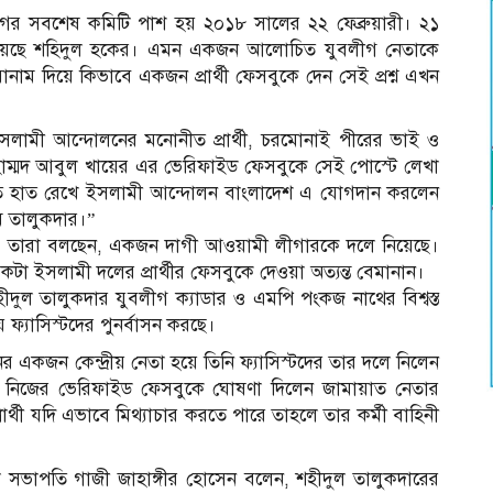
গের সবশেষ কমিটি পাশ হয় ২০১৮ সালের ২২ ফেব্রুয়ারী। ২১
ম রয়েছে শহিদুল হকের। এমন একজন আলোচিত যুবলীগ নেতাকে
ম দিয়ে কিভাবে একজন প্রার্থী ফেসবুকে দেন সেই প্রশ্ন এখন
ইসলামী আন্দোলনের মনোনীত প্রার্থী, চরমোনাই পীরের ভাই ও
হাম্মদ আবুল খায়ের এর ভেরিফাইড ফেসবুকে সেই পোস্টে লেখা
হাতে হাত রেখে ইসলামী আন্দোলন বাংলাদেশ এ যোগদান করলেন
ম তালুকদার।”
সী। তারা বলছেন, একজন দাগী আওয়ামী লীগারকে দলে নিয়েছে।
া ইসলামী দলের প্রার্থীর ফেসবুকে দেওয়া অত্যন্ত বেমানান।
ীদুল তালুকদার যুবলীগ ক্যাডার ও এমপি পংকজ নাথের বিশ্বস্ত
্যাসিস্টদের পুনর্বাসন করছে।
একজন কেন্দ্রীয় নেতা হয়ে তিনি ফ্যাসিস্টদের তার দলে নিলেন
র নিজের ভেরিফাইড ফেসবুকে ঘোষণা দিলেন জামায়াত নেতার
র্থী যদি এভাবে মিথ্যাচার করতে পারে তাহলে তার কর্মী বাহিনী
 সভাপতি গাজী জাহাঙ্গীর হোসেন বলেন, শহীদুল তালুকদারের