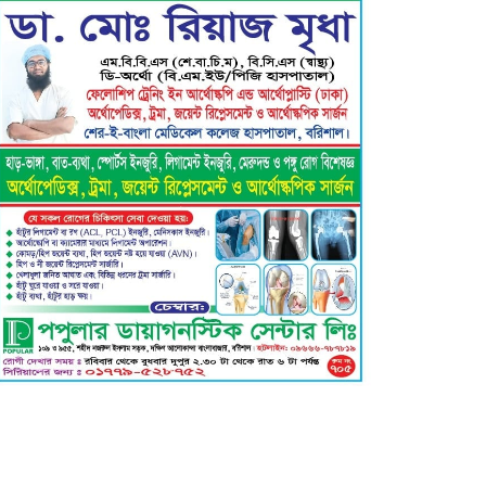
বরিশাল ক্লাবের সভাপতি নির্বাচিত
হওয়ায় এ্যাডঃ মুজিবুর রহমান সরোয়ার
কে ফুলেল শুভেচ্ছা”
গৌরনদী প্রেসক্লাবের সাধারণ সম্পাদক
এস. এম. জুলফিকারের ওপর অতর্কিত
হামলা: তীব্র নিন্দা ও শাস্তির দাবি