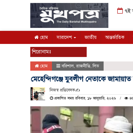
৭ই আগ
হোম
সারাদেশ
জাতীয়
আন্তর্জাতিক
শিরোনামঃ
হোম
বরিশাল
,
রাজনীতি
,
লিড
মেহেন্দিগঞ্জে যুবলীগ নেতাকে জামায়
নিজস্ব প্রতিবেদক✍️
প্রকাশিত সময় রবিবার, ১৮ জানুয়ারি, ২০২৬
৪৫