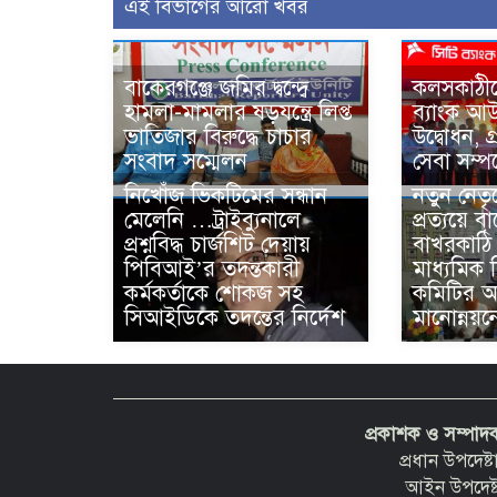
এই বিভাগের আরো খবর
বাকেরগঞ্জে জমির দ্বন্দ্বে
কলসকাঠীত
হামলা-মামলার ষড়যন্ত্রে লিপ্ত
ব্যাংক আ
ভাতিজার বিরুদ্ধে চাচার
উদ্বোধন, গ
সংবাদ সম্মেলন
সেবা সম্
নিখোঁজ ভিকটিমের সন্ধান
নতুন নেতৃ
মেলেনি …ট্রাইব্যুনালে
প্রত্যয়ে ব
প্রশ্নবিদ্ধ চার্জশিট দেয়ায়
বাখরকাঠি
পিবিআই’র তদন্তকারী
মাধ্যমিক 
কর্মকর্তাকে শোকজ সহ
কমিটির অ
সিআইডিকে তদন্তের নির্দেশ
মানোন্নয়ন
প্রকাশক ও সম্পা
প্রধান উপদেষ
আইন উপদেষ্ট