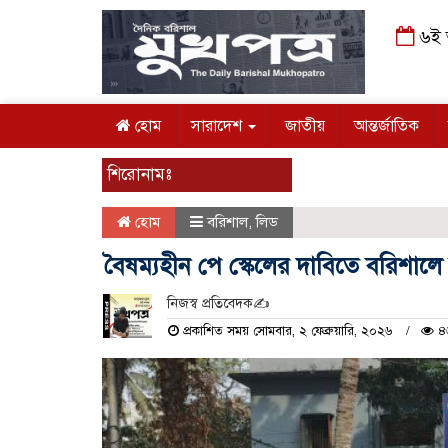
৬ই আ
হোম
সারাদেশ
জাতীয়
আন্তর্জাতিক
শিরোনামঃ
হোম
বরিশাল
,
লিড
বৈষম্যহীন পে স্কেলের দাবিতে বরিশালে 
নিজস্ব প্রতিবেদক✍️
প্রকাশিত সময় সোমবার, ২ ফেব্রুয়ারি, ২০২৬
৪৬