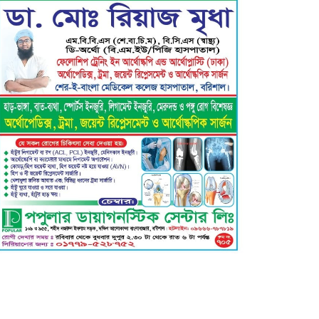
গৌরনদী প্রেসক্লাবের সাধারণ সম্পাদক
এস. এম. জুলফিকারের ওপর অতর্কিত
হামলা: তীব্র নিন্দা ও শাস্তির দাবি
বাবুগঞ্জে শিশু শিক্ষার্থীকে ধর্ষণের
অভিযোগে পলাতক মাদ্রাসা শিক্ষক চার
মাস পর গ্রেপ্তার