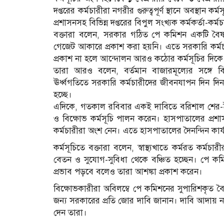
দপ্তরের কর্মচারীরা নগরীর গুরুত্বপূর্ণ স্থানে অবস্থান কর
প্রশাসনসহ বিভিন্ন দপ্তরের বিপুল সংখ্যক কর্মকর্তা-কর্
বক্তারা বলেন, সরকার গঠিত পে কমিশন একটি বৈষম
গেজেট আকারে প্রকাশ করা হয়নি। এতে সরকারি কর্মচার
প্রকাশ না হলে আন্দোলন আরও কঠোর কর্মসূচির দিকে য
তারা আরও বলেন, বর্তমান বাজারমূল্যের সঙ্গে বি
ঊর্ধ্বগতিতে সরকারি কর্মচারীদের জীবনযাপন দিন দি
হচ্ছে।
এদিকে, গতকাল রবিবার একই দাবিতে বরিশাল শের-ই
ও বিক্ষোভ কর্মসূচি পালন করেন। হাসপাতালের প্রশাসনিক
কর্মচারীরা অংশ নেন। এতে হাসপাতালের দৈনন্দিন কার্য
কর্মসূচিতে বক্তারা বলেন, স্বাস্থ্যখাতে কর্মরত কর্মচার
বেতন ও সুযোগ-সুবিধা থেকে বঞ্চিত হচ্ছেন। পে কমিশ
প্রভাব পড়বে বলেও তারা আশঙ্কা প্রকাশ করেন।
বিক্ষোভকারীরা অবিলম্বে পে কমিশনের সুপারিশকৃত বৈ
জন্য সরকারের প্রতি জোর দাবি জানান। দাবি আদায় না 
দেন তারা।