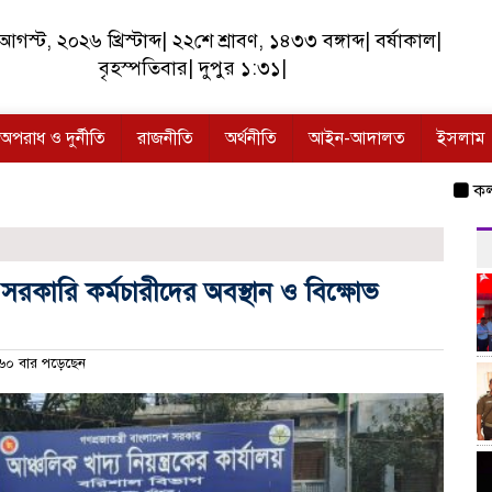
গস্ট, ২০২৬ খ্রিস্টাব্দ| ২২শে শ্রাবণ, ১৪৩৩ বঙ্গাব্দ| বর্ষাকাল|
বৃহস্পতিবার| দুপুর ১:৩১|
অপরাধ ও দুর্নীতি
রাজনীতি
অর্থনীতি
আইন-আদালত
ইসলাম
কলসকাঠীতে স
সরকারি কর্মচারীদের অবস্থান ও বিক্ষোভ
০ বার পড়েছেন