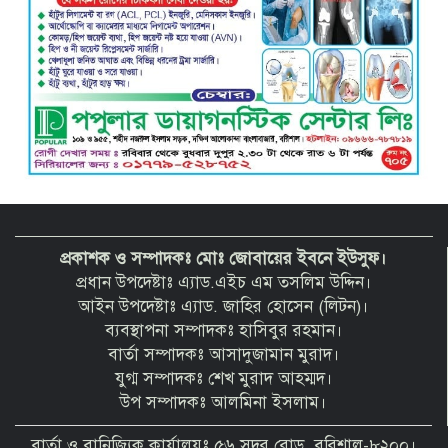
প্রকাশক ও সম্পাদকঃ মোঃ জোবায়ের ইবনে ইউসুফ।
প্রধান উপদেষ্টাঃ এ্যাড.এইচ এম তসলিম উদ্দিন।
আইন উপদেষ্টাঃ এ্যাড. জাহির হোসেন (লিটন)।
ব্যবস্থাপনা সম্পাদকঃ হাসিবুর রহমান।
বার্তা সম্পাদকঃ আসাদুজামান মুরাদ।
যুগ্ম সম্পাদকঃ শেখ মুরাদ আহম্মদ।
উপ সম্পাদকঃ আলমিনা ইসলাম।
বার্তা ও বানিজ্যিক কার্যালয়ঃ ৫৬ সদর রোড, বরিশাল-৮২০০।