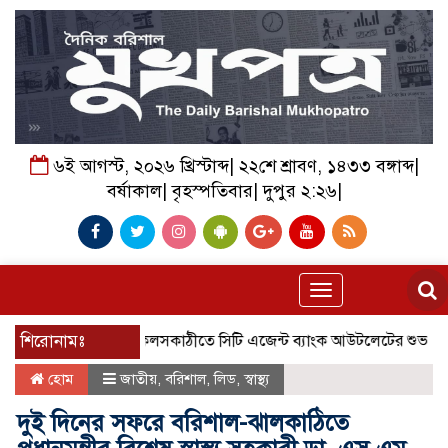
৬ই আগস্ট, ২০২৬ খ্রিস্টাব্দ| ২২শে শ্রাবণ, ১৪৩৩ বঙ্গাব্দ|
বর্ষাকাল| বৃহস্পতিবার| দুপুর ২:২৬|
Toggle
navigation
শিরোনামঃ
কলসকাঠীতে সিটি এজেন্ট ব্যাংক আউটলেটের শুভ উদ্বোধন, গ্
হোম
জাতীয়
,
বরিশাল
,
লিড
,
স্বাস্থ্য
দুই দিনের সফরে বরিশাল-ঝালকাঠিতে