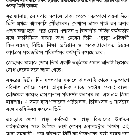
বরিশাল-ঝালকাঠি সফর হওয়ায় রাজনৈতিক ও প্রশাসনিক অঙ্গনে ব্যাপক
গুরুত্ব তৈরি হয়েছে।
সূত্র জানায়, সোমবার সকালে ঢাকা থেকে সড়কপথে রওনা দিয়ে
তিনি প্রথমে ঝালকাঠি পৌঁছাবেন। সেখানে তাকে গার্ড অব অনার
প্রদান করা হবে। পরে জেলা প্রশাসন ও বিভাগীয় বিভিন্ন কর্মকর্তার
সঙ্গে মতবিনিময় সভায় অংশ নেবেন তিনি। এছাড়া প্রতিবন্ধী
বিদ্যালয়সহ বিভিন্ন শিক্ষা প্রতিষ্ঠান ও অবকাঠামোগত উন্নয়ন
কার্যক্রম সরেজমিনে পরিদর্শনের কর্মসূচি রয়েছে তার।
জোহরের নামাজ শেষে তিনি একটি অনুষ্ঠানে প্রধান অতিথি হিসেবে
যোগ দেবেন বলে জানা গেছে।
সফরের দ্বিতীয় দিন মঙ্গলবার সকালে ঝালকাঠি থেকে সড়কপথে
বরিশাল পৌঁছে বেলা আনুমানিক সাড়ে ১০টায় শের-ই-বাংলা
মেডিকেল কলেজ হাসপাতাল পরিদর্শন করবেন ডা. এস এম জিয়া
হায়দার। এ সময় হাসপাতালের পরিচালক, চিকিৎসক ও নার্সদের
সঙ্গে মতবিনিময় করবেন তিনি।
এছাড়াও জেলা স্বাস্থ্য কর্মকর্তা ও স্বাস্থ্য বিভাগের ঊর্ধ্বতন
কর্মকর্তাদের সঙ্গে বৈঠকে অংশ নেবেন প্রধানমন্ত্রীর বিশেষ এই
স্বাস্থ্য সহকারী। পরে বরিশাল সিটি কর্পোরেশনের বর্জ্য ব্যবস্থাপনা