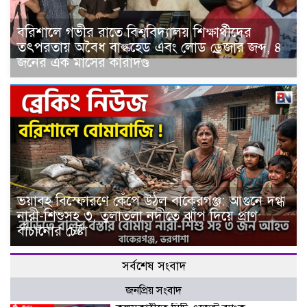
বরিশালে গভীর রাতে বিশ্ববিদ্যালয় শিক্ষার্থীদের
তৎপরতায় অবৈধ বাল্কহেড এবং লোড ড্রেজার জব্দ, ৪
জনের এক মাসের কারাদণ্ড
ভয়াবহ বিস্ফোরণে কেঁপে উঠল বাকেরগঞ্জ: আগুনে দগ্ধ
নারী-শিশুসহ ৩, তুলাতলা নদীতে ঝাঁপ দিয়ে প্রাণ
বাঁচানোর চেষ্টা
সর্বশেষ সংবাদ
জনপ্রিয় সংবাদ