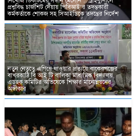
নিখোঁজ ভিকটিমের সন্ধান মেলেনি …ট্রাইব্যুনালে
প্রশ্নবিদ্ধ চার্জশিট দেয়ায় পিবিআই’র তদন্তকারী
কর্মকর্তাকে শোকজ সহ সিআইডিকে তদন্তের নির্দেশ
নতুন নেতৃত্বে এগিয়ে যাওয়ার প্রত্যয়ে বাকেরগঞ্জের
বাখরকাঠি বি আই টি বালিকা মাধ্যমিক বিদ্যালয়,
এডহক কমিটির অভিষেকে শিক্ষার মানোন্নয়নের
অঙ্গীকার