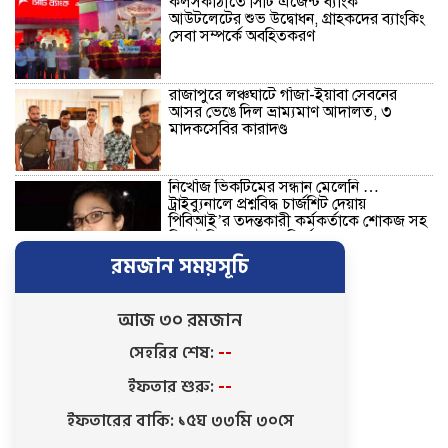
কলসকাঠীতে সিটি এজেন্ট ব্যাংক
আউটলেটের শুভ উদ্বোধন, গ্রাহকদের ব্যাংকিং
সেবা সম্পর্কে অবহিতকরণ
রাজাপুরে লঞ্চঘাটে গাঁজা-ইয়াবা সেবনের
আসর ভেঙে দিল ভ্রাম্যমাণ আদালত, ৩
মাদকসেবির কারাদণ্ড
নিখোঁজ ভিকটিমের সন্ধান মেলেনি …
ট্রাইব্যুনালে প্রশ্নবিদ্ধ চার্জশিট দেয়ায়
পিবিআই’র তদন্তকারী কর্মকর্তাকে শোকজ সহ
সিআইডিকে তদন্তের নির্দেশ
রমজান সময়সূচি
নতুন নেতৃত্বে এগিয়ে যাওয়ার প্রত্যয়ে
বাকেরগঞ্জের বাখরকাঠি বি আই টি বালিকা
মাধ্যমিক বিদ্যালয়, এডহক কমিটির অভিষেকে
আজ ৩০ রমজান
শিক্ষার মানোন্নয়নের অঙ্গীকার
সেহরির শেষ:
--
বরিশালে গভীর রাতে বিশ্ববিদ্যালয়
ইফতার শুরু:
--
শিক্ষার্থীদের তৎপরতায় অবৈধ বাল্কহেড এবং
লোড ড্রেজার জব্দ, ৪ জনের এক মাসের
ইফতারের বাকি: ১৫ঘ ৩৩মি ২৯সে
কারাদণ্ড