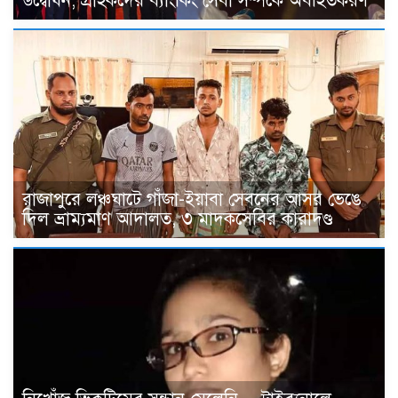
উদ্বোধন, গ্রাহকদের ব্যাংকিং সেবা সম্পর্কে অবহিতকরণ
রাজাপুরে লঞ্চঘাটে গাঁজা-ইয়াবা সেবনের আসর ভেঙে
দিল ভ্রাম্যমাণ আদালত, ৩ মাদকসেবির কারাদণ্ড