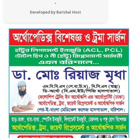
.
ভয়াবহ বিস্ফোরণে কেঁপে উঠল বাকেরগঞ্জ:
আগুনে দগ্ধ নারী-শিশুসহ ৩, তুলাতলা নদীতে
Developed by Barishal Host
ঝাঁপ দিয়ে প্রাণ বাঁচানোর চেষ্টা
গৌরনদী প্রেসক্লাবের সাধারণ সম্পাদকের
ওপর হামলা, জেলা সাংবাদিক ইউনিয়নের
নিন্দা
বরিশাল ক্লাবের সভাপতি নির্বাচিত হওয়ায়
এ্যাডঃ মুজিবুর রহমান সরোয়ার কে ফুলেল
শুভেচ্ছা”
গৌরনদী প্রেসক্লাবের সাধারণ সম্পাদক এস.
এম. জুলফিকারের ওপর অতর্কিত হামলা:
তীব্র নিন্দা ও শাস্তির দাবি
বাবুগঞ্জে শিশু শিক্ষার্থীকে ধর্ষণের অভিযোগে
পলাতক মাদ্রাসা শিক্ষক চার মাস পর গ্রেপ্তার