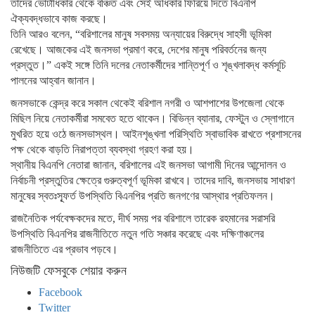
তাদের ভোটাধিকার থেকে বঞ্চিত এবং সেই অধিকার ফিরিয়ে দিতে বিএনপি
ঐক্যবদ্ধভাবে কাজ করছে।
তিনি আরও বলেন, “বরিশালের মানুষ সবসময় অন্যায়ের বিরুদ্ধে সাহসী ভূমিকা
রেখেছে। আজকের এই জনসভা প্রমাণ করে, দেশের মানুষ পরিবর্তনের জন্য
প্রস্তুত।” একই সঙ্গে তিনি দলের নেতাকর্মীদের শান্তিপূর্ণ ও শৃঙ্খলাবদ্ধ কর্মসূচি
পালনের আহ্বান জানান।
জনসভাকে কেন্দ্র করে সকাল থেকেই বরিশাল নগরী ও আশপাশের উপজেলা থেকে
মিছিল নিয়ে নেতাকর্মীরা সমবেত হতে থাকেন। বিভিন্ন ব্যানার, ফেস্টুন ও স্লোগানে
মুখরিত হয়ে ওঠে জনসভাস্থল। আইনশৃঙ্খলা পরিস্থিতি স্বাভাবিক রাখতে প্রশাসনের
পক্ষ থেকে বাড়তি নিরাপত্তা ব্যবস্থা গ্রহণ করা হয়।
স্থানীয় বিএনপি নেতারা জানান, বরিশালের এই জনসভা আগামী দিনের আন্দোলন ও
নির্বাচনী প্রস্তুতির ক্ষেত্রে গুরুত্বপূর্ণ ভূমিকা রাখবে। তাদের দাবি, জনসভায় সাধারণ
মানুষের স্বতঃস্ফূর্ত উপস্থিতি বিএনপির প্রতি জনগণের আস্থার প্রতিফলন।
রাজনৈতিক পর্যবেক্ষকদের মতে, দীর্ঘ সময় পর বরিশালে তারেক রহমানের সরাসরি
উপস্থিতি বিএনপির রাজনীতিতে নতুন গতি সঞ্চার করেছে এবং দক্ষিণাঞ্চলের
রাজনীতিতে এর প্রভাব পড়বে।
নিউজটি ফেসবুকে শেয়ার করুন
Facebook
Twitter