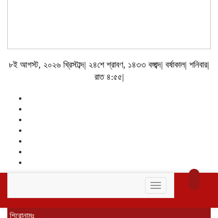
৮ই আগস্ট, ২০২৬ খ্রিস্টাব্দ| ২৪শে শ্রাবণ, ১৪৩৩ বঙ্গাব্দ| বর্ষাকাল| শনিবার|
রাত ৪:৫৫|
Toggle
navigation
শিরোনামঃ