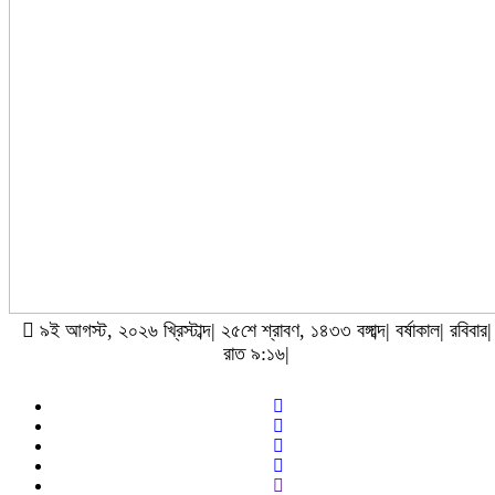
৯ই আগস্ট, ২০২৬ খ্রিস্টাব্দ| ২৫শে শ্রাবণ, ১৪৩৩ বঙ্গাব্দ| বর্ষাকাল| রবিবার|
রাত ৯:১৬|