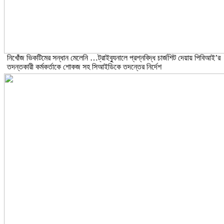
নিখোঁজ ভিকটিমের সন্ধান মেলেনি …ট্রাইব্যুনালে প্রশ্নবিদ্ধ চার্জশিট দেয়ায় পিবিআই’র
তদন্তকারী কর্মকর্তাকে শোকজ সহ সিআইডিকে তদন্তের নির্দেশ