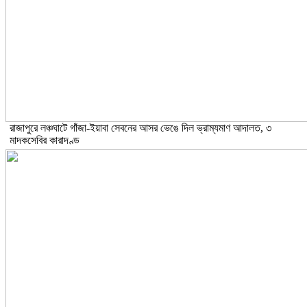
রাজাপুরে লঞ্চঘাটে গাঁজা-ইয়াবা সেবনের আসর ভেঙে দিল ভ্রাম্যমাণ আদালত, ৩
মাদকসেবির কারাদণ্ড