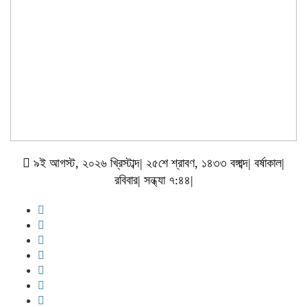
৯ই আগস্ট, ২০২৬ খ্রিস্টাব্দ| ২৫শে শ্রাবণ, ১৪৩৩ বঙ্গাব্দ| বর্ষাকাল|
রবিবার| সন্ধ্যা ৭:৪৪|