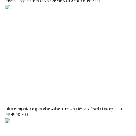
বরিশালে রিহ্যাব হেলথ কেয়ার এন্ড নার্সিং হোম এর শুভ উদ্বোধন
বাকেরগঞ্জে জমির দ্বন্দ্বে হামলা-মামলার ষড়যন্ত্রে লিপ্ত ভাতিজার বিরুদ্ধে চাচার
সংবাদ সম্মেলন