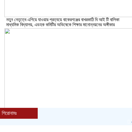
নতুন নেতৃত্বে এগিয়ে যাওয়ার প্রত্যয়ে বাকেরগঞ্জের বাখরকাঠি বি আই টি বালিকা
মাধ্যমিক বিদ্যালয়, এডহক কমিটির অভিষেকে শিক্ষার মানোন্নয়নের অঙ্গীকার
শিরোনামঃ
এক জাল
বরিশালে গভীর রাতে বিশ্ববিদ্যালয় শিক্ষার্থীদের তৎপরতায় অবৈধ বাল্কহেড এবং