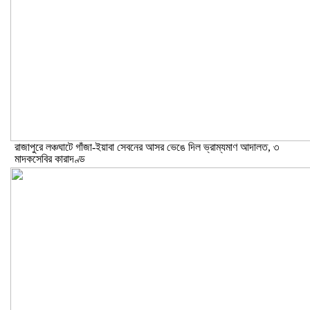
রাজাপুরে লঞ্চঘাটে গাঁজা-ইয়াবা সেবনের আসর ভেঙে দিল ভ্রাম্যমাণ আদালত, ৩
মাদকসেবির কারাদণ্ড